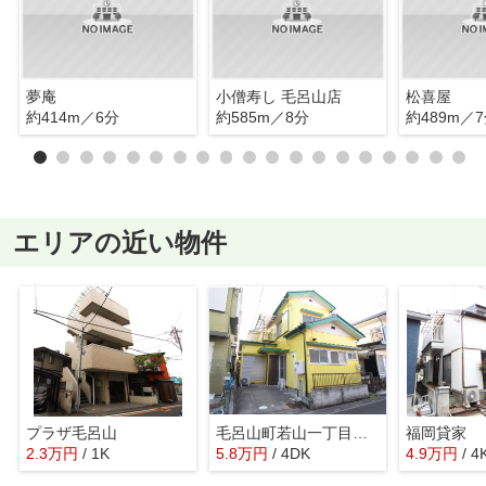
夢庵
小僧寿し 毛呂山店
松喜屋
約414m／6分
約585m／8分
約489m／
エリアの近い物件
プラザ毛呂山
毛呂山町若山一丁目戸建て
福岡貸家
2.3
万
円
/ 1K
5.8
万
円
/ 4DK
4.9
万
円
/ 4