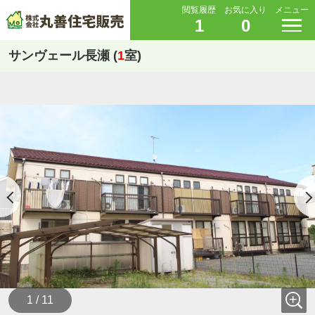
閲覧履歴
お気に入り
メニュー
1
0
サンヴェール長瀬 (
1
室)
1 / 11