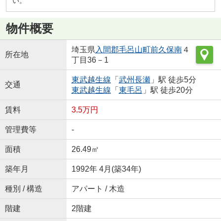
い。
物件概要
埼玉県
入間郡毛呂山町
前久保南
４
所在地
丁目36－1
東武越生線
「
武州長瀬
」駅 徒歩5分
交通
東武越生線
「
東毛呂
」駅 徒歩20分
賃料
3.5万円
管理費等
-
面積
26.49㎡
築年月
1992年 4月(築34年)
種別 / 構造
アパート / 木造
階建
2階建