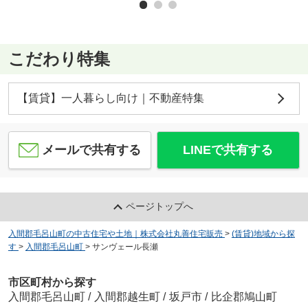
こだわり特集
【賃貸】一人暮らし向け｜不動産特集
メールで共有する
LINEで共有する
ページトップへ
入間郡毛呂山町の中古住宅や土地｜株式会社丸善住宅販売
>
(賃貸)地域から探
す
>
入間郡毛呂山町
>
サンヴェール長瀬
市区町村から探す
入間郡毛呂山町
/
入間郡越生町
/
坂戸市
/
比企郡鳩山町