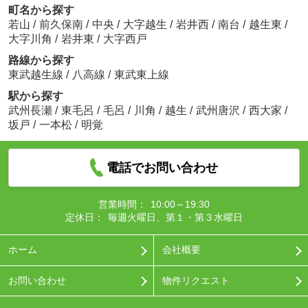
町名から探す
若山
/
前久保南
/
中央
/
大字越生
/
岩井西
/
南台
/
越生東
/
大字川角
/
岩井東
/
大字西戸
路線から探す
東武越生線
/
八高線
/
東武東上線
駅から探す
武州長瀬
/
東毛呂
/
毛呂
/
川角
/
越生
/
武州唐沢
/
西大家
/
坂戸
/
一本松
/
明覚
電話でお問い合わせ
営業時間：
10:00～19:30
定休日：
毎週火曜日、第１・第３水曜日
ホーム
会社概要
お問い合わせ
物件リクエスト