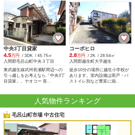
中央3丁目貸家
コーポヒロ
4.5
2.8
万円
/ 3DK / 45.75㎡
万円
/ 2K / 28.54㎡
入間郡毛呂山町中央３丁目
入間郡越生町大字越生
東武越生線武州長瀬駅周辺への
徒歩10分の場所に越生小学校が
引っ越しをお考えなら「中央3丁
あります。室内設備は雨戸・バ
目貸家」。ヤオコー 長...
ストイレ別など豊富に揃...
人気物件ランキング
毛呂山町市場 中古住宅