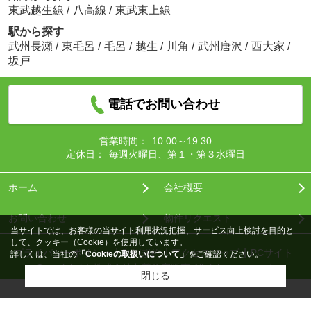
東武越生線
/
八高線
/
東武東上線
駅から探す
武州長瀬
/
東毛呂
/
毛呂
/
越生
/
川角
/
武州唐沢
/
西大家
/
坂戸
電話でお問い合わせ
営業時間：
10:00～19:30
定休日：
毎週火曜日、第１・第３水曜日
ホーム
会社概要
お問い合わせ
物件リクエスト
当サイトでは、お客様の当サイト利用状況把握、サービス向上検討を目的と
して、クッキー（Cookie）を使用しています。
プライバシーポリシー
利用規約
アクセスマップ
PCサイト
詳しくは、当社の
「Cookieの取扱いについて」
をご確認ください。
Copyright(c) 株式会社丸善住宅販売 All rights reserved.
閉じる