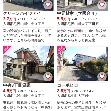
グリーンハイツアイ
中元貸家（学園台４）
3.7
5.5
万円
/ 1LDK / 32.30㎡
万円
/ 4DK / 70.63㎡
入間郡毛呂山町中央３丁目
入間郡毛呂山町大字下川原
室内設備はバストイレ別・雨戸
徒歩21分の距離に川角中学校が
など充実した設備を備え付けて
あるのも魅力。忙しい朝でも鏡
います。こちらのお部屋で...
を見ながらサッと身支度...
中央3丁目貸家
コーポヒロ
4.5
2.8
万円
/ 3DK / 45.75㎡
万円
/ 2K / 28.54㎡
入間郡毛呂山町中央３丁目
入間郡越生町大字越生
東武越生線武州長瀬駅周辺への
徒歩10分の場所に越生小学校が
引っ越しをお考えなら「中央3丁
あります。室内設備は雨戸・バ