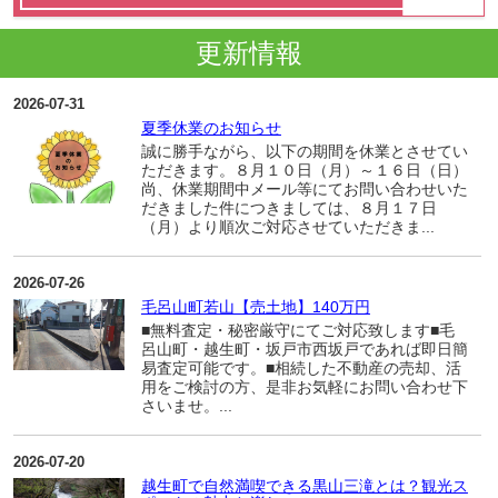
更新情報
2026-07-31
夏季休業のお知らせ
誠に勝手ながら、以下の期間を休業とさせてい
ただきます。８月１０日（月）～１６日（日）
尚、休業期間中メール等にてお問い合わせいた
だきました件につきましては、８月１７日
（月）より順次ご対応させていただきま...
2026-07-26
毛呂山町若山【売土地】140万円
■無料査定・秘密厳守にてご対応致します■毛
呂山町・越生町・坂戸市西坂戸であれば即日簡
易査定可能です。■相続した不動産の売却、活
用をご検討の方、是非お気軽にお問い合わせ下
さいませ。...
2026-07-20
越生町で自然満喫できる黒山三滝とは？観光ス