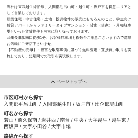
当社は東武越生線沿線、入間郡毛呂山町・越生町・坂戸市を得意エリアと
して営業しております。
新築住宅・中古住宅・土地・投資物件の販売はもちろんのこと、学生向け
賃貸アパートからファミリータイプマンション・貸家（借家）・月極駐車
場といった賃貸物件も豊富に取り扱っております。
武州長瀬駅南口徒歩1分、お客様駐車場も複数台ご用意ございますので是非
お気軽にご来店下さいませ。
【不動産の売却】・豊富な取引事例に基づく無料査定・直接買い取りも実
施しており、短期間での取引を実現致します。
ページトップへ
市区町村から探す
入間郡毛呂山町
/
入間郡越生町
/
坂戸市
/
比企郡鳩山町
町名から探す
若山
/
前久保南
/
岩井西
/
南台
/
中央
/
大字越生
/
越生東
/
西坂戸
/
大字小田谷
/
大字市場
路線から探す