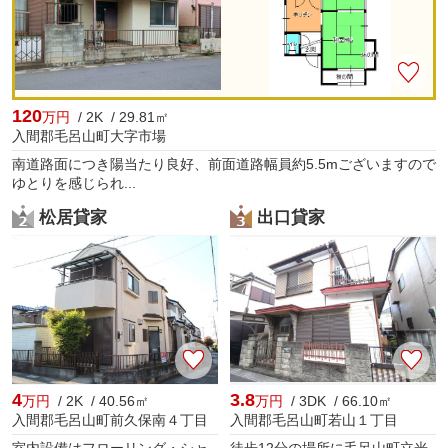
120
万円
/ 2K / 29.81㎡
入間郡毛呂山町大字市場
南道路面につき陽当たり良好、前面道路幅員約5.5mございますので
ゆとりを感じられ...
松居貸家
出口貸家
4
3.8
万円
/ 2K / 40.56㎡
万円
/ 3DK / 66.10㎡
入間郡毛呂山町前久保南４丁目
入間郡毛呂山町若山１丁目