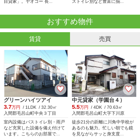
目貸家」。ヤオコー 長...
ストイレ別など豊富に揃...
おすすめ物件
賃貸
売買
グリーンハイツアイ
中元貸家（学園台４）
3.7
5.5
万円
/ 1LDK / 32.30㎡
万円
/ 4DK / 70.63㎡
入間郡毛呂山町中央３丁目
入間郡毛呂山町大字下川原
室内設備はバストイレ別・雨戸
徒歩21分の距離に川角中学校が
など充実した設備を備え付けて
あるのも魅力。忙しい朝でも鏡
います。こちらのお部屋で...
を見ながらサッと身支度...