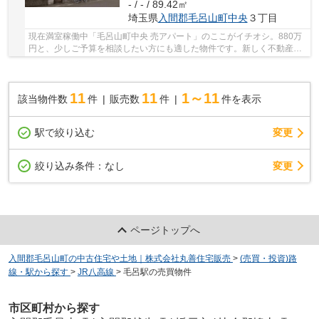
- / - / 89.42㎡
埼玉県
入間郡毛呂山町
中央
３丁目
現在満室稼働中「毛呂山町中央 売アパート」のここがイチオシ。880万
円と、少しご予算を相談したい方にも適した物件です。新しく不動産投
資を始められる方、まずはこの物件で試してみ...
11
11
1～11
該当物件数
件
販売数
件
件を表示
駅で絞り込む
変更
変更
絞り込み条件：
なし
ページトップへ
入間郡毛呂山町の中古住宅や土地｜株式会社丸善住宅販売
>
(売買・投資)路
線・駅から探す
>
JR八高線
>
毛呂駅の売買物件
市区町村から探す