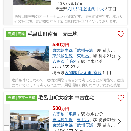
- / 3K / 58.17㎡
埼玉県
入間郡毛呂山町
中央
３丁目
毛呂山町中央のオーナーチェンジ貸家です。現在賃貸中です。駅歩６
分の好立地、買い物なども非常に便利な好立地となっております。
毛呂山町南台 売土地
売買 | 売地
580
万
円
東武越生線
「
武州長瀬
」駅 徒歩6分
東武越生線
「
東毛呂
」駅 徒歩21分
八高線
「
毛呂
」駅 徒歩21分
- / - / 355.23㎡
埼玉県
入間郡毛呂山町
南台
１丁目
建築条件なしなので、建物の間取りも自分で考えることが可能で、建築
についてじっくり考えられます。周辺環境も良好なエリアにある売地で
す。駅から徒歩6分圏内に立地しています。こち...
毛呂山町大谷木 中古住宅
売買 | 中古一戸建
580
万
円
八高線
「
毛呂
」駅 徒歩17分
東武越生線
「
東毛呂
」駅 徒歩31分
東武越生線
「
武州長瀬
」駅 徒歩32分
- / 4DK / 77.01㎡