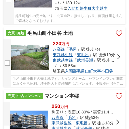
- / - / 130.12㎡
埼玉県
入間郡越生町
大字越生
越生町越生の売土地です。北東道路に接道しており、南側は川を挟ん
で森林となっております。
毛呂山町小田谷 土地
売買 | 売地
220
万
円
八高線
「
毛呂
」駅 徒歩7分
東武越生線
「
東毛呂
」駅 徒歩19分
東武越生線
「
武州長瀬
」駅 徒歩23分
- / - / 86.56㎡
埼玉県
入間郡毛呂山町
大字小田谷
毛呂山町小田谷の売土地です。カインズホーム、セブンイレブンが非常
に近く生活便利、埼玉医大も徒歩圏内にございます。小規模住宅をご検
討の方に最適です。
マンション本郷
売買 | 中古マンション
250
万
円
利回り：表面16.80% / 実質11.40%
八高線
「
毛呂
」駅 徒歩3分
東武越生線
「
東毛呂
」駅 徒歩18分
東武越生線
「
武州長瀬
」駅 徒歩24分