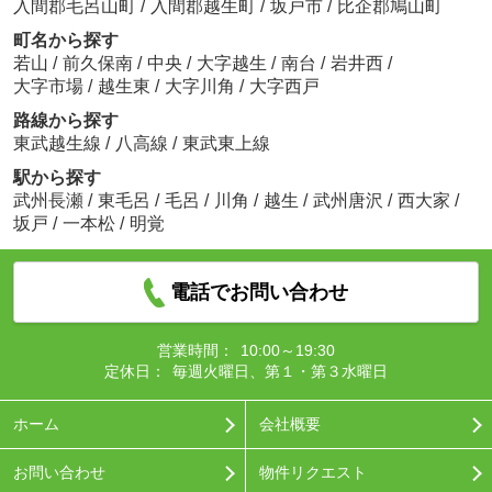
入間郡毛呂山町
/
入間郡越生町
/
坂戸市
/
比企郡鳩山町
町名から探す
若山
/
前久保南
/
中央
/
大字越生
/
南台
/
岩井西
/
大字市場
/
越生東
/
大字川角
/
大字西戸
路線から探す
東武越生線
/
八高線
/
東武東上線
駅から探す
武州長瀬
/
東毛呂
/
毛呂
/
川角
/
越生
/
武州唐沢
/
西大家
/
坂戸
/
一本松
/
明覚
電話でお問い合わせ
営業時間：
10:00～19:30
定休日：
毎週火曜日、第１・第３水曜日
ホーム
会社概要
お問い合わせ
物件リクエスト