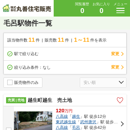
閲覧履歴
お気に入り
メニュー
0
0
毛呂駅物件一覧
11
11
1～11
該当物件数
件
販売数
件
件を表示
駅で絞り込む
変更
変更
絞り込み条件：
なし
販売物件のみ
越生町越生 売土地
売買 | 売地
120
万
円
八高線
「
越生
」駅 徒歩12分
東武越生線
「
武州唐沢
」駅 徒歩24分
八高線
「
毛呂
」駅 徒歩42分