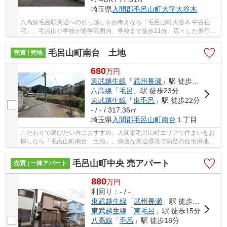
埼玉県
入間郡毛呂山町
大字大谷木
八高線毛呂駅周辺への引っ越しをお考えなら「毛呂山町大谷木 中古住
宅」。毛呂山小学校が通学範囲内、学校まで徒歩21分。広々した奥行の
ある押入はとても魅力のある収納スペースです。...
毛呂山町南台 土地
売買 | 売地
680
万
円
東武越生線
「
武州長瀬
」駅 徒歩10分
八高線
「
毛呂
」駅 徒歩23分
東武越生線
「
東毛呂
」駅 徒歩22分
- / - / 317.36㎡
埼玉県
入間郡毛呂山町
南台
１丁目
こだわりで選びたい方におすすめ。入間郡毛呂山町エリアで住まいをお
探しなら「毛呂山町南台 土地」。快適な周辺環境で満足の住宅用地は
こちらです。接道幅が10m以上あると利便性が高...
毛呂山町中央 売アパート
売買 | 一棟アパート
880
万
円
利回り：- / -
東武越生線
「
武州長瀬
」駅 徒歩5分
東武越生線
「
東毛呂
」駅 徒歩15分
八高線
「
毛呂
」駅 徒歩18分