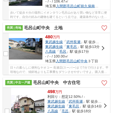
- / - / 106.47㎡
埼玉県
入間郡毛呂山町
前久保南
４丁目
歩いて徒歩４分の場所にイオンタウン毛呂山があり買い物など非常に便
利です。自分の好みの建物を建てるという点では、建築条件のない土地
がイチオシですよ。土地面積は106.47㎡(公簿)...
毛呂山町中央 土地
売買 | 売地
480
万
円
東武越生線
「
武州長瀬
」駅 徒歩8分
東武越生線
「
東毛呂
」駅 徒歩13分
八高線
「
毛呂
」駅 徒歩17分
- / - / 100.00㎡
埼玉県
入間郡毛呂山町
中央
３丁目
日々の暮らしに便利なヤオコー 長瀬店(スーパー)まで7分で行けます。平
坦地なので、傾斜地よりも工事費をダウンさせやすいですよ。購入価格
480万円と好条件です。ぜひご検討してみては...
毛呂山町中央 中古住宅
売買 | 中古一戸建
498
万
円
利回り：想定12.50% / -
東武越生線
「
武州長瀬
」駅 徒歩6分
東武越生線
「
東毛呂
」駅 徒歩14分
八高線
「
毛呂
」駅 徒歩18分