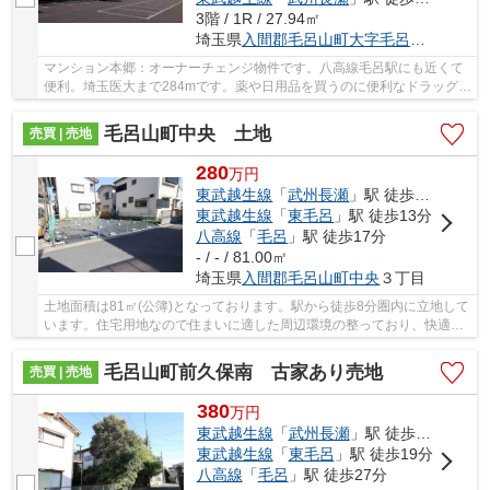
3階 / 1R / 27.94㎡
埼玉県
入間郡毛呂山町
大字毛呂本郷
1183
マンション本郷：オーナーチェンジ物件です。八高線毛呂駅にも近くて
便利。埼玉医大まで284mです。薬や日用品を買うのに便利なドラッグセ
イムスまで、92mです。こだわりやご要望などご...
毛呂山町中央 土地
売買 | 売地
280
万
円
東武越生線
「
武州長瀬
」駅 徒歩8分
東武越生線
「
東毛呂
」駅 徒歩13分
八高線
「
毛呂
」駅 徒歩17分
- / - / 81.00㎡
埼玉県
入間郡毛呂山町
中央
３丁目
土地面積は81㎡(公簿)となっております。駅から徒歩8分圏内に立地して
います。住宅用地なので住まいに適した周辺環境の整っており、快適な
生活が期待できるのではないでしょうか。親切...
毛呂山町前久保南 古家あり売地
売買 | 売地
380
万
円
東武越生線
「
武州長瀬
」駅 徒歩5分
東武越生線
「
東毛呂
」駅 徒歩19分
八高線
「
毛呂
」駅 徒歩27分