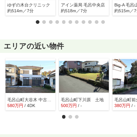
ゆずの木台クリニック
アイン薬局 毛呂中央店
Big-A 毛
約514m／7分
約518m／7分
約515m／
エリアの近い物件
毛呂山町大谷木 中古住宅
毛呂山町下川原 土地
580
万
円
/ 4DK
500
万
円
/ -
380
万
円
/ -