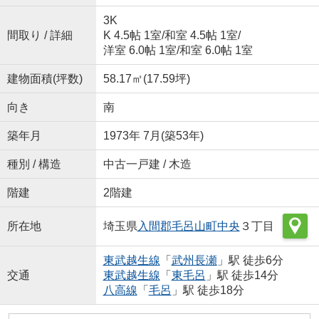
3K
間取り / 詳細
K 4.5帖 1室
/
和室 4.5帖 1室
/
洋室 6.0帖 1室
/
和室 6.0帖 1室
建物面積(坪数)
58.17㎡(17.59坪)
向き
南
築年月
1973年 7月(築53年)
種別 / 構造
中古一戸建 / 木造
階建
2階建
所在地
埼玉県
入間郡毛呂山町
中央
３丁目
東武越生線
「
武州長瀬
」駅 徒歩6分
交通
東武越生線
「
東毛呂
」駅 徒歩14分
八高線
「
毛呂
」駅 徒歩18分