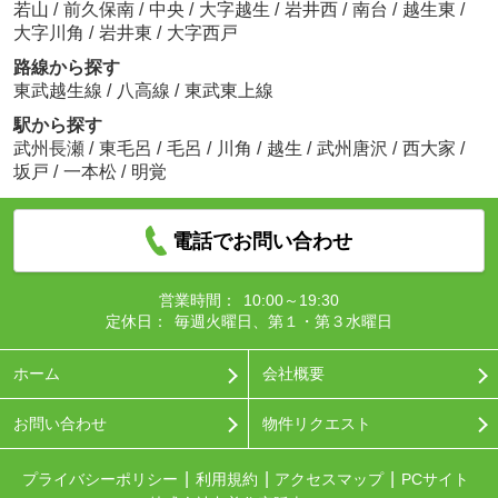
若山
/
前久保南
/
中央
/
大字越生
/
岩井西
/
南台
/
越生東
/
大字川角
/
岩井東
/
大字西戸
路線から探す
東武越生線
/
八高線
/
東武東上線
駅から探す
武州長瀬
/
東毛呂
/
毛呂
/
川角
/
越生
/
武州唐沢
/
西大家
/
坂戸
/
一本松
/
明覚
電話でお問い合わせ
営業時間：
10:00～19:30
定休日：
毎週火曜日、第１・第３水曜日
ホーム
会社概要
お問い合わせ
物件リクエスト
プライバシーポリシー
利用規約
アクセスマップ
PCサイト