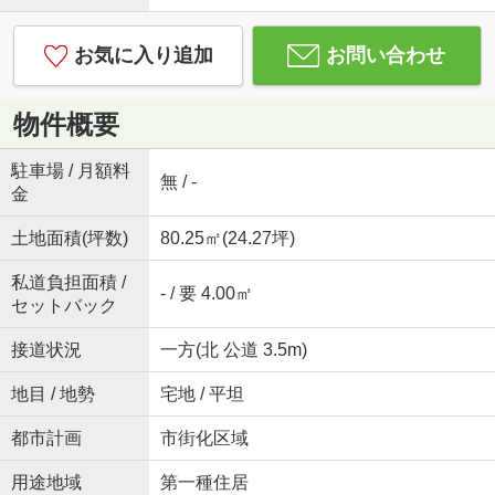
お気に入り追加
お問い合わせ
物件概要
駐車場 / 月額料
無 / -
金
土地面積(坪数)
80.25㎡(24.27坪)
私道負担面積 /
- / 要 4.00㎡
セットバック
接道状況
一方(北 公道 3.5m)
地目 / 地勢
宅地 / 平坦
都市計画
市街化区域
用途地域
第一種住居