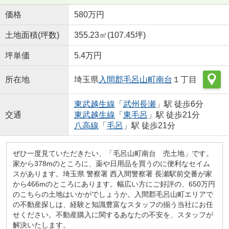
価格
580万円
土地面積(坪数)
355.23㎡(107.45坪)
坪単価
5.4万円
所在地
埼玉県
入間郡毛呂山町
南台
１丁目
東武越生線
「
武州長瀬
」駅 徒歩6分
交通
東武越生線
「
東毛呂
」駅 徒歩21分
八高線
「
毛呂
」駅 徒歩21分
ぜひ一度見ていただきたい、「毛呂山町南台 売土地」です。
家から378mのところに、薬や日用品を買うのに便利なセイム
スがあります。埼玉県 警察署 西入間警察署 長瀬駅前交番が家
から466mのところにあります。幅広い方にご好評の、650万円
のこちらの土地はいかがでしょうか。入間郡毛呂山町エリアで
の不動産探しは、経験と知識豊富なスタッフの揃う当社にお任
せください。不動産購入に関するあなたの不安を、スタッフが
解決いたします。