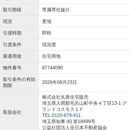
取引態様
専属専任媒介
現況
更地
引渡時期
即時
引渡条件
現況渡
最適用途
住宅用地
物件番号
87744090
取引条件の有効
2026年08月23日
期限
株式会社丸善住宅販売
埼玉県入間郡毛呂山町中央４丁目13-1 グ
ランドコスモス１Ｆ
取扱会社
TEL:
0120-679-411
埼玉県知事 (6) 第18499号
公益社団法人全日本不動産協会