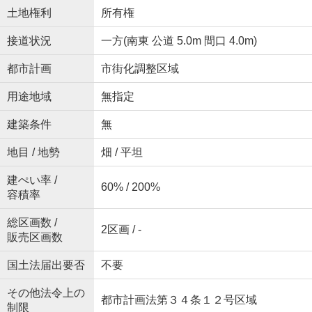
土地権利
所有権
接道状況
一方(南東 公道 5.0m 間口 4.0m)
都市計画
市街化調整区域
用途地域
無指定
建築条件
無
地目 / 地勢
畑 / 平坦
建ぺい率 /
60% / 200%
容積率
総区画数 /
2区画 / -
販売区画数
国土法届出要否
不要
その他法令上の
都市計画法第３４条１２号区域
制限