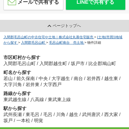
メールで共有する
LINEで共有する
ページトップへ
入間郡毛呂山町の中古住宅や土地｜株式会社丸善住宅販売
>
(土地(売買))地域
から探す
>
入間郡毛呂山町
>
毛呂山町南台 売土地
>
物件詳細
市区町村から探す
入間郡毛呂山町
/
入間郡越生町
/
坂戸市
/
比企郡鳩山町
町名から探す
若山
/
前久保南
/
中央
/
大字越生
/
南台
/
岩井西
/
越生東
/
大字川角
/
岩井東
/
大字西戸
路線から探す
東武越生線
/
八高線
/
東武東上線
駅から探す
武州長瀬
/
東毛呂
/
毛呂
/
川角
/
越生
/
武州唐沢
/
西大家
/
坂戸
/
一本松
/
明覚