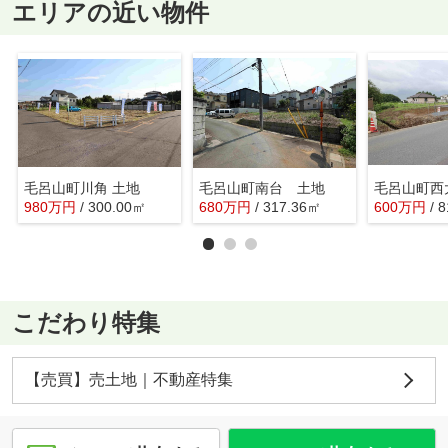
エリアの近い物件
毛呂山町川角 土地
毛呂山町南台 土地
毛呂山町西
980
万
円
/ 300.00㎡
680
万
円
/ 317.36㎡
600
万
円
/ 
こだわり特集
【売買】売土地｜不動産特集