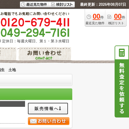
最終更新：2026年08月07日
00
00
件
件
最近見た物件
検討リスト
0
定休日：毎週火曜日、第１・第３水曜日
越生 土地
販売情報へ