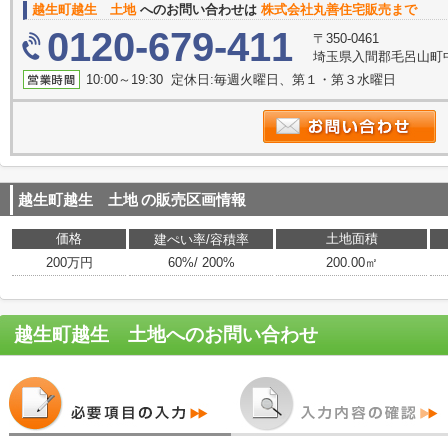
越生町越生 土地
へのお問い合わせは
株式会社丸善住宅販売まで
0120-679-411
〒350-0461
埼玉県入間郡毛呂山町中
10:00～19:30 定休日:毎週火曜日、第１・第３水曜日
越生町越生 土地
の販売区画情報
価格
土地面積
建ぺい率/容積率
200万円
60%/ 200%
200.00㎡
越生町越生 土地
へのお問い合わせ