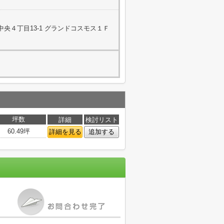
央４丁目13-1 グランドコスモス１Ｆ
坪数
詳細
検討リスト
60.49坪
詳細を見る
追加する