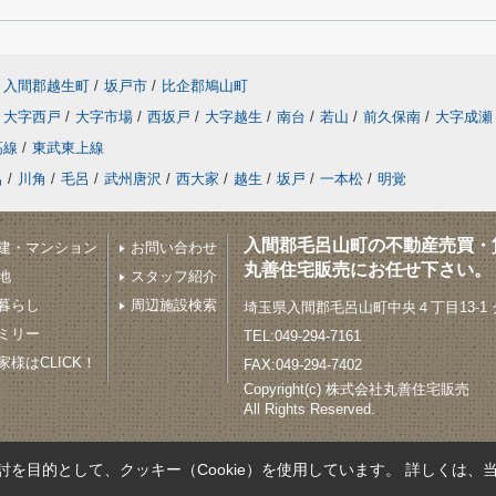
入間郡越生町
/
坂戸市
/
比企郡鳩山町
大字西戸
/
大字市場
/
西坂戸
/
大字越生
/
南台
/
若山
/
前久保南
/
大字成瀬
高線
/
東武東上線
呂
/
川角
/
毛呂
/
武州唐沢
/
西大家
/
越生
/
坂戸
/
一本松
/
明覚
入間郡毛呂山町の不動産売買・
建・マンション
お問い合わせ
丸善住宅販売にお任せ下さい。
地
スタッフ紹介
暮らし
周辺施設検索
埼玉県入間郡毛呂山町中央４丁目13-1
ミリー
TEL:049-294-7161
様はCLICK！
FAX:049-294-7402
Copyright(c) 株式会社丸善住宅販売
All Rights Reserved.
を目的として、クッキー（Cookie）を使用しています。
詳しくは、