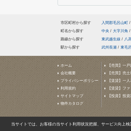
市区町村から探す
入間郡毛呂山町
/
町名から探す
中央
/
大字川角
/
路線から探す
東武越生線
/
八
駅から探す
武州長瀬
/
東毛
ホーム
【売買】一戸
会社概要
【売買】売土
プライバシーポリシー
【賃貸】一人
利用規約
【賃貸】ファ
サイトマップ
【投資】投資家
物件カタログ
当サイトでは、お客様の当サイト利用状況把握、サービス向上検討