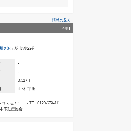
情報の見方
【売地】
州唐沢
」駅 徒歩22分
数
-
積
-
3.31万円
勢
山林 /平坦
ンドコスモス１Ｆ
TEL:0120-679-411
本不動産協会