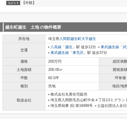
【外観】
コメント
越生町越生 土地
の物件概要
所在地
埼玉県
入間郡越生町
大字越生
八高線
「
越生
」駅 徒歩12分
東武越生線
「
武
交通
東武越生線
「
東毛呂
」駅 徒歩37分
価格
200万円
総区画
土地面積
200.00㎡
開発面
坪数
60.5坪
坪単価
種別
売地
地目/地
株式会社丸善住宅販売
埼玉県入間郡毛呂山町中央４丁目13-1 グラ
取扱会社
埼玉県知事 (6) 第18499号
公益社団法人全日