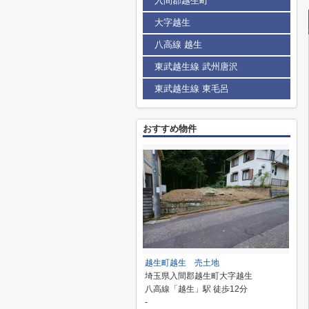
入間郡越生町
大字越生
八高線 越生
東武越生線 武州唐沢
東武越生線 東毛呂
おすすめ物件
越生町越生 売土地
埼玉県入間郡越生町大字越生
八高線「越生」駅 徒歩12分
-