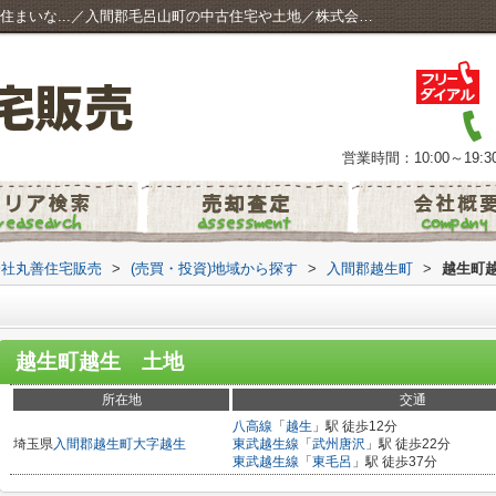
越生町越生 土地 入間郡越生町エリアでの住まいな...／入間郡毛呂山町の中古住宅や土地／株式会社丸善住宅販売
営業時間：10:00～19:3
会社丸善住宅販売
>
(売買・投資)地域から探す
>
入間郡越生町
>
越生町
越生町越生 土地
所在地
交通
八高線
「
越生
」駅 徒歩12分
埼玉県
入間郡越生町
大字越生
東武越生線
「
武州唐沢
」駅 徒歩22分
東武越生線
「
東毛呂
」駅 徒歩37分