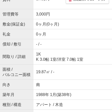
管理費等
3,000円
敷金(保証金)
0ヶ月(0ヶ月)
礼金
0ヶ月
償却 / 敷引
- / -
1K
間取り / 詳細
K 3.0帖 1室
/
洋室 7.0帖 1室
面積 /
19.87㎡ / -
バルコニー面積
向き
南
築年月
1988年 1月(築38年)
種別 / 構造
アパート / 木造