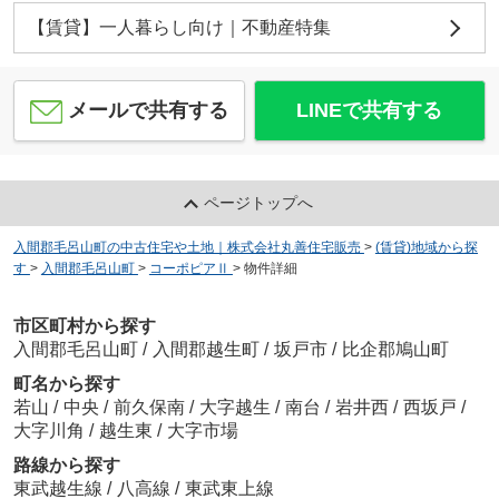
【賃貸】一人暮らし向け｜不動産特集
メールで共有する
LINEで共有する
ページトップへ
入間郡毛呂山町の中古住宅や土地｜株式会社丸善住宅販売
>
(賃貸)地域から探
す
>
入間郡毛呂山町
>
コーポピアⅡ
>
物件詳細
市区町村から探す
入間郡毛呂山町
/
入間郡越生町
/
坂戸市
/
比企郡鳩山町
町名から探す
若山
/
中央
/
前久保南
/
大字越生
/
南台
/
岩井西
/
西坂戸
/
大字川角
/
越生東
/
大字市場
路線から探す
東武越生線
/
八高線
/
東武東上線