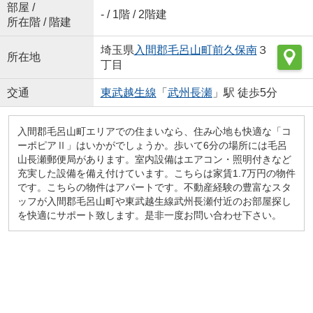
部屋 /
- / 1階 / 2階建
所在階 / 階建
埼玉県
入間郡毛呂山町
前久保南
３
所在地
丁目
交通
東武越生線
「
武州長瀬
」駅 徒歩5分
入間郡毛呂山町エリアでの住まいなら、住み心地も快適な「コ
ーポピアⅡ」はいかがでしょうか。歩いて6分の場所には毛呂
山長瀬郵便局があります。室内設備はエアコン・照明付きなど
充実した設備を備え付けています。こちらは家賃1.7万円の物件
です。こちらの物件はアパートです。不動産経験の豊富なスタ
ッフが入間郡毛呂山町や東武越生線武州長瀬付近のお部屋探し
を快適にサポート致します。是非一度お問い合わせ下さい。