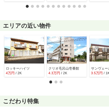
エリアの近い物件
ロッキーハイツ
クリオ毛呂山壱番館
サンヴェー
4
万
円
/ 2K
4.3
万
円
/ 2K
3.5
万
円
/ 1
こだわり特集