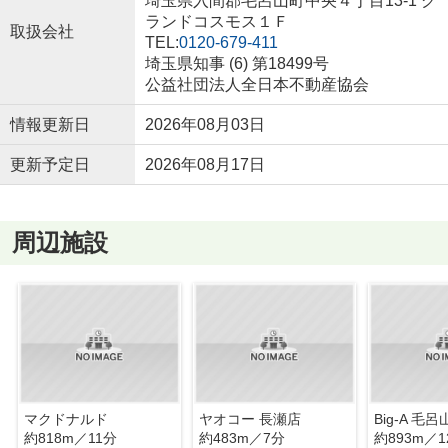
埼玉県入間郡毛呂山町中央４丁目13-1 グ
ランドコスモス１Ｆ
取扱会社
TEL:
0120-679-411
埼玉県知事 (6) 第18499号
公益社団法人全日本不動産協会
情報更新日
2026年08月03日
更新予定日
2026年08月17日
周辺施設
マクドナルド
ヤオコー 長瀬店
Big-A 毛
約818m／11分
約483m／7分
約893m／1