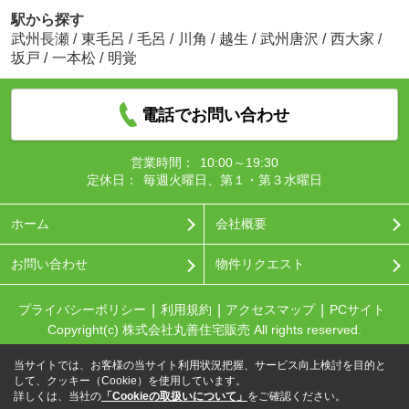
駅から探す
武州長瀬
/
東毛呂
/
毛呂
/
川角
/
越生
/
武州唐沢
/
西大家
/
坂戸
/
一本松
/
明覚
電話でお問い合わせ
営業時間：
10:00～19:30
定休日：
毎週火曜日、第１・第３水曜日
ホーム
会社概要
お問い合わせ
物件リクエスト
プライバシーポリシー
利用規約
アクセスマップ
PCサイト
Copyright(c) 株式会社丸善住宅販売 All rights reserved.
当サイトでは、お客様の当サイト利用状況把握、サービス向上検討を目的と
して、クッキー（Cookie）を使用しています。
詳しくは、当社の
「Cookieの取扱いについて」
をご確認ください。