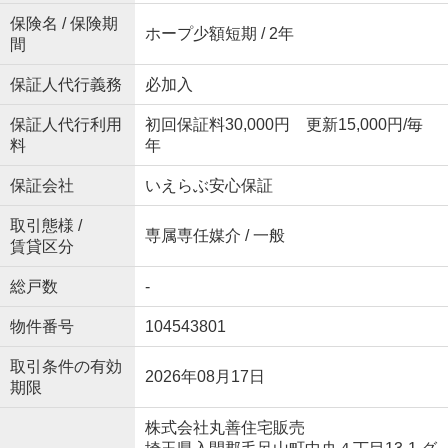
保険名 / 保険期
ホープ少額短期 / 2年
間
保証人代行義務
必加入
保証人代行利用
初回保証料30,000円 更新15,000円/毎
料
年
保証会社
いえらぶ安心保証
取引態様 /
専属専任媒介 / 一般
賃貸区分
総戸数
-
物件番号
104543801
取引条件の有効
2026年08月17日
期限
株式会社丸善住宅販売