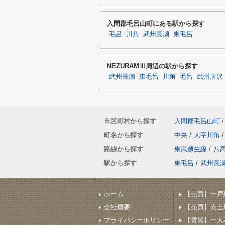
入間郡毛呂山町にある駅から探す
毛呂
川角
武州長瀬
東毛呂
NEZURAMⅢ周辺の駅から探す
武州長瀬
東毛呂
川角
毛呂
武州唐沢
市区町村から探す
入間郡毛呂山町
/
町名から探す
中央
/
大字川角
/
路線から探す
東武越生線
/
八
駅から探す
東毛呂
/
武州長
ホーム
【売買】一戸
会社概要
【売買】売土
プライバシーポリシー
【賃貸】一人