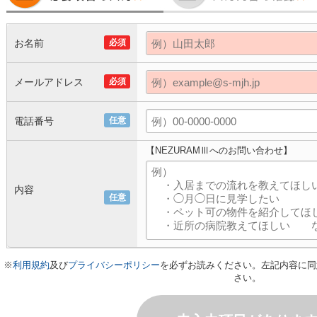
お名前
必須
メールアドレス
必須
電話番号
任意
【NEZURAMⅢへのお問い合わせ】
内容
任意
※
利用規約
及び
プライバシーポリシー
を必ずお読みください。左記内容に同
さい。