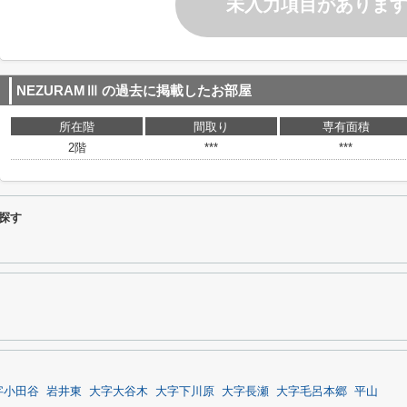
未入力項目がありま
NEZURAMⅢ
の過去に掲載したお部屋
所在階
間取り
専有面積
2階
***
***
ら探す
字小田谷
岩井東
大字大谷木
大字下川原
大字長瀬
大字毛呂本郷
平山