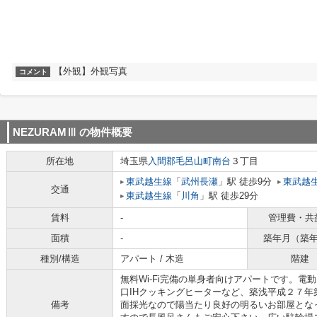
【外観】外観写真
コメント
NEZURAMⅢ
の物件概要
所在地
埼玉県
入間郡毛呂山町
南台
３丁目
東武越生線
「
武州長瀬
」駅 徒歩9分
東武越
交通
東武越生線
「
川角
」駅 徒歩29分
賃料
-
管理費・共
面積
-
築年月（築
種別/構造
アパート / 木造
階建
無料Wi-Fi完備の単身者向けアパートです。
口IHクッキングヒーターなど、築浅平成２７
備考
面採光なので陽当たり良好の明るいお部屋とな