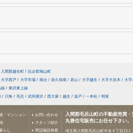
入間郡越生町
/
比企郡鳩山町
大字西戸
/
大字市場
/
南台
/
前久保南
/
若山
/
大字越生
/
大字大谷木
/
大字
高線
/
東武東上線
瀬
/
川角
/
毛呂
/
武州唐沢
/
西大家
/
越生
/
坂戸
/
一本松
/
明覚
入間郡毛呂山町の不動産売買・
建・マンション
お問い合わせ
丸善住宅販売にお任せ下さい。
地
スタッフ紹介
暮らし
周辺施設検索
埼玉県入間郡毛呂山町中央４丁目13-1