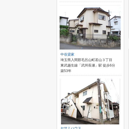
中谷貸家
埼玉県入間郡毛呂山町若山３丁目
東武越生線「武州長瀬」駅 徒歩6分
築53年
セサミハウス