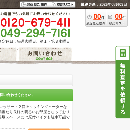
最終更新：2026年08月09日
00
00
件
件
最近見た物件
検討リスト
0
定休日：毎週火曜日、第１・第３水曜日
Ⅲ
問い合わせください。
ドレッサー・２口IHクッキングヒーターな
陽当たり良好の明るいお部屋となっており
輪場スペースには原付バイクも駐車可能で