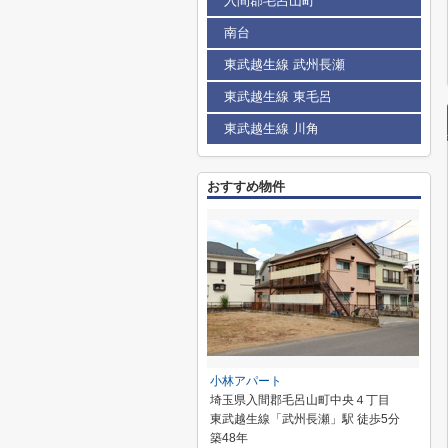
入間郡毛呂山町
南台
東武越生線 武州長瀬
東武越生線 東毛呂
東武越生線 川角
おすすめ物件
小林アパート
埼玉県入間郡毛呂山町中央４丁目
東武越生線「武州長瀬」駅 徒歩5分
築48年