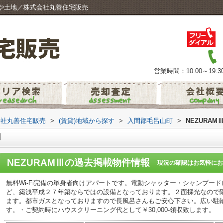
宅や土地／株式会社丸善住宅販売
営業時間：10:00～19:3
会社丸善住宅販売
>
(賃貸)地域から探す
>
入間郡毛呂山町
>
NEZURAM
Ⅲ
NEZURAMⅢ
の過去掲載物件情報
現況の確認はお気軽にお
無料Wi-Fi完備の単身者向けアパートです。電動シャッター・シャンプー
ど、築浅平成２７年築ならではの設備となっております。２面採光なので
ます。都市ガスとなっておりますので長風呂さんもご安心下さい。広い駐
す。・ご契約時にハウスクリーニング代として￥30,000-領収致します。