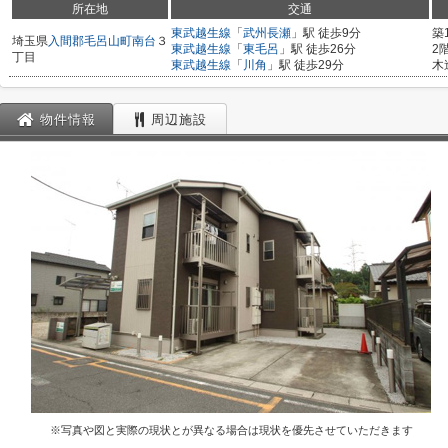
所在地
交通
東武越生線
「
武州長瀬
」駅 徒歩9分
築
埼玉県
入間郡毛呂山町
南台
３
東武越生線
「
東毛呂
」駅 徒歩26分
2
丁目
東武越生線
「
川角
」駅 徒歩29分
木
物件情報
周辺施設
※写真や図と実際の現状とが異なる場合は現状を優先させていただきます