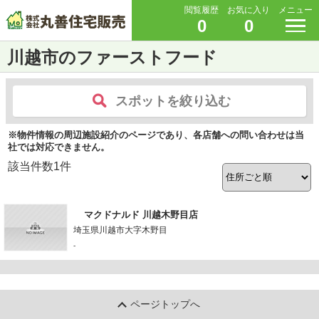
閲覧履歴
お気に入り
メニュー
0
0
川越市のファーストフード
スポットを絞り込む
※物件情報の周辺施設紹介のページであり、各店舗への問い合わせは当
社では対応できません。
該当件数
1
件
マクドナルド 川越木野目店
埼玉県川越市大字木野目
-
ページトップへ