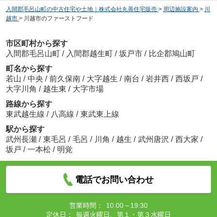
入間郡毛呂山町の中古住宅や土地｜株式会社丸善住宅販売
>
周辺施設案内
>
川
越市
>
川越市のファーストフード
市区町村から探す
入間郡毛呂山町
/
入間郡越生町
/
坂戸市
/
比企郡鳩山町
町名から探す
若山
/
中央
/
前久保南
/
大字越生
/
南台
/
岩井西
/
西坂戸
/
大字川角
/
越生東
/
大字市場
路線から探す
東武越生線
/
八高線
/
東武東上線
駅から探す
武州長瀬
/
東毛呂
/
毛呂
/
川角
/
越生
/
武州唐沢
/
西大家
/
坂戸
/
一本松
/
明覚
電話でお問い合わせ
営業時間：
10:00～19:30
定休日：
毎週火曜日、第１・第３水曜日