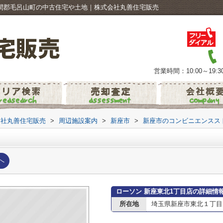
入間郡毛呂山町の中古住宅や土地｜株式会社丸善住宅販売
営業時間：10:00～19:3
会社丸善住宅販売
>
周辺施設案内
>
新座市
>
新座市のコンビニエンスス
へ
ローソン 新座東北1丁目店の詳細情
所在地
埼玉県新座市東北１丁目14