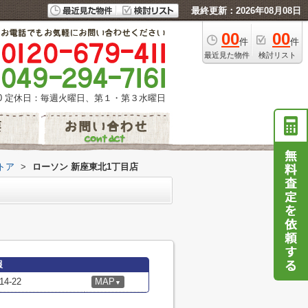
最終更新：2026年08月08日
00
00
件
件
最近見た物件
検討リスト
0
定休日：毎週火曜日、第１・第３水曜日
トア
>
ローソン 新座東北1丁目店
報
-22
MAP
▼