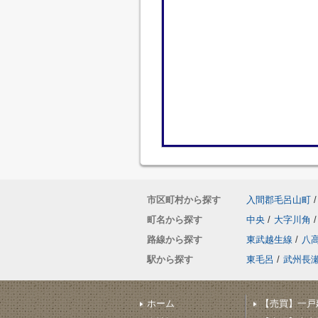
市区町村から探す
入間郡毛呂山町
/
町名から探す
中央
/
大字川角
/
路線から探す
東武越生線
/
八
駅から探す
東毛呂
/
武州長
ホーム
【売買】一戸