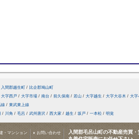
入間郡越生町
/
比企郡鳩山町
大字西戸
/
大字市場
/
南台
/
前久保南
/
若山
/
大字越生
/
大字大谷木
/
大字
高線
/
東武東上線
瀬
/
川角
/
毛呂
/
武州唐沢
/
西大家
/
越生
/
坂戸
/
一本松
/
明覚
入間郡毛呂山町の不動産売買・
建・マンション
お問い合わせ
丸善住宅販売にお任せ下さい。