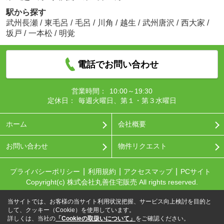
駅から探す
武州長瀬
/
東毛呂
/
毛呂
/
川角
/
越生
/
武州唐沢
/
西大家
/
坂戸
/
一本松
/
明覚
電話でお問い合わせ
営業時間：
10:00～19:30
定休日：
毎週火曜日、第１・第３水曜日
ホーム
会社概要
お問い合わせ
物件リクエスト
プライバシーポリシー
利用規約
アクセスマップ
PCサイト
Copyright(c) 株式会社丸善住宅販売 All rights reserved.
当サイトでは、お客様の当サイト利用状況把握、サービス向上検討を目的と
して、クッキー（Cookie）を使用しています。
詳しくは、当社の
「Cookieの取扱いについて」
をご確認ください。