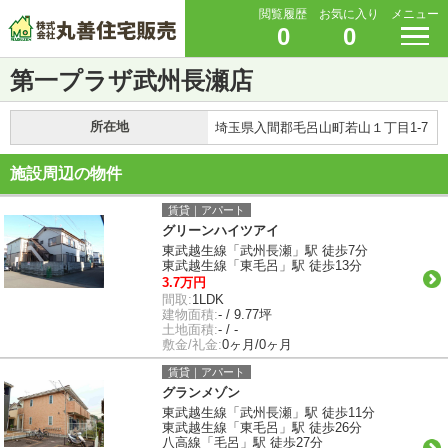
閲覧履歴
お気に入り
メニュー
0
0
第一プラザ武州長瀬店
所在地
埼玉県入間郡毛呂山町若山１丁目1-7
施設周辺の物件
賃貸｜アパート
グリーンハイツアイ
東武越生線「武州長瀬」駅 徒歩7分
東武越生線「東毛呂」駅 徒歩13分
3.7万円
間取:
1LDK
建物面積:
- / 9.77坪
土地面積:
- / -
敷金/礼金:
0ヶ月/0ヶ月
賃貸｜アパート
グランメゾン
東武越生線「武州長瀬」駅 徒歩11分
東武越生線「東毛呂」駅 徒歩26分
八高線「毛呂」駅 徒歩27分