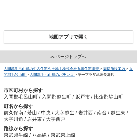
地図アプリで開く
ページトップへ
入間郡毛呂山町の中古住宅や土地｜株式会社丸善住宅販売
>
周辺施設案内
>
入
間郡毛呂山町
>
入間郡毛呂山町のパチンコ
>
第一プラザ武州長瀬店
市区町村から探す
入間郡毛呂山町
/
入間郡越生町
/
坂戸市
/
比企郡鳩山町
町名から探す
前久保南
/
若山
/
中央
/
大字越生
/
岩井西
/
南台
/
越生東
/
大字川角
/
岩井東
/
大字西戸
路線から探す
東武越生線
/
八高線
/
東武東上線