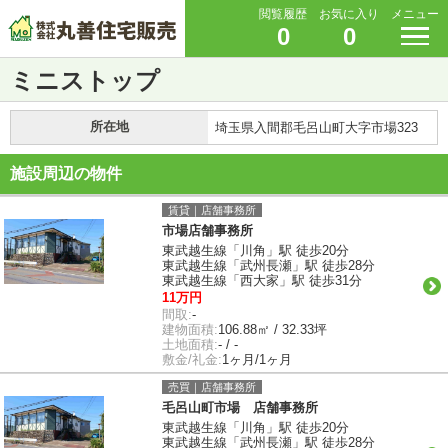
閲覧履歴
お気に入り
メニュー
0
0
ミニストップ
所在地
埼玉県入間郡毛呂山町大字市場323
施設周辺の物件
賃貸｜店舗事務所
市場店舗事務所
東武越生線「川角」駅 徒歩20分
東武越生線「武州長瀬」駅 徒歩28分
東武越生線「西大家」駅 徒歩31分
11万円
間取:
-
建物面積:
106.88㎡ / 32.33坪
土地面積:
- / -
敷金/礼金:
1ヶ月/1ヶ月
売買｜店舗事務所
毛呂山町市場 店舗事務所
東武越生線「川角」駅 徒歩20分
東武越生線「武州長瀬」駅 徒歩28分