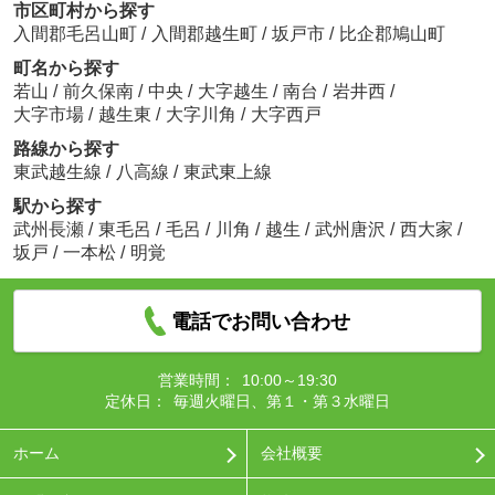
市区町村から探す
入間郡毛呂山町
/
入間郡越生町
/
坂戸市
/
比企郡鳩山町
町名から探す
若山
/
前久保南
/
中央
/
大字越生
/
南台
/
岩井西
/
大字市場
/
越生東
/
大字川角
/
大字西戸
路線から探す
東武越生線
/
八高線
/
東武東上線
駅から探す
武州長瀬
/
東毛呂
/
毛呂
/
川角
/
越生
/
武州唐沢
/
西大家
/
坂戸
/
一本松
/
明覚
電話でお問い合わせ
営業時間：
10:00～19:30
定休日：
毎週火曜日、第１・第３水曜日
ホーム
会社概要