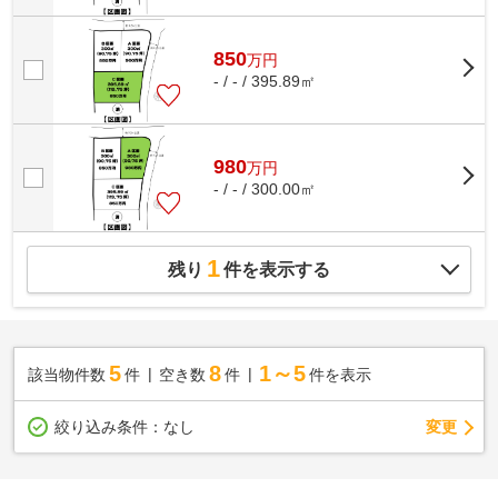
850
万
円
- / - / 395.89㎡
980
万
円
- / - / 300.00㎡
1
残り
件を表示する
5
8
1～5
該当物件数
件
空き数
件
件を表示
変更
絞り込み条件：
なし