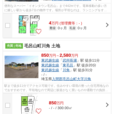
便利なスーパー「イオンタウン毛呂山」まで442mです。電車移動の多い方
に嬉しい駅から徒歩7分の物件です。場所が平坦なのは、ランニングをする
上で抑えたいポイントですね。こちらは通...
4
万
円
(管理費等：- )
0ヶ月
0ヶ月
敷金
礼金
毛呂山町川角 土地
売買 | 売地
850
2,580
万円～
万円
東武越生線
「
武州長瀬
」駅 徒歩11分
東武越生線
「
東毛呂
」駅 徒歩20分
東武越生線
「
川角
」駅 徒歩31分
- / -
埼玉県
入間郡毛呂山町
大字川角
駅まで徒歩11分でアクセス可能です。住みやすい環境の整った住宅用地なの
でおすすめです。平坦地なので周辺に坂道がなく買いものや通勤での負担が
少ない立地です。経済面での圧迫が相...
850
万
円
- / - / 300.00㎡