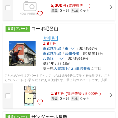
5,000
円
(管理費等：- )
0ヶ月
0ヶ月
敷金
礼金
コーポ毛呂山
賃貸 | アパート
敷0
礼0
1.9
万円
東武越生線
「
東毛呂
」駅 徒歩7分
東武越生線
「
武州長瀬
」駅 徒歩13分
八高線
「
毛呂
」駅 徒歩19分
築34年 / 23.18㎡
埼玉県
入間郡毛呂山町
岩井東
２丁目
こちらの物件はアパートです。こちらは徒歩7分に立地する物件です。こち
らのアパートは2駅が近くにあり便利です。最上階のアパートです。入間郡
毛呂山町エリアにある賃貸情報のことな...
1.9
万
円
(管理費等：5,000円 )
0ヶ月
0ヶ月
敷金
礼金
サンヴェール長瀬
賃貸 | アパート