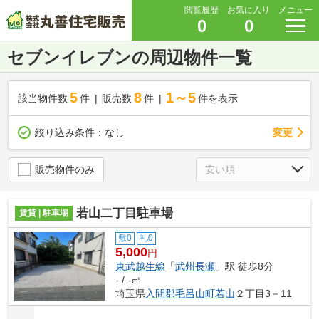
閲覧履歴
お気に入り
メニュー
0
0
セブンイレブンの周辺物件一覧
5
8
1～5
該当物件数
件
販売数
件
件を表示
変更
絞り込み条件：
なし
販売物件のみ
若山二丁目駐車場
賃貸 | 駐車場
敷0
礼0
5,000
円
東武越生線
「
武州長瀬
」駅 徒歩8分
- / -㎡
埼玉県
入間郡毛呂山町
若山
２丁目3－11