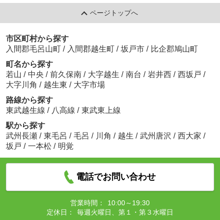
ページトップへ
市区町村から探す
入間郡毛呂山町
/
入間郡越生町
/
坂戸市
/
比企郡鳩山町
町名から探す
若山
/
中央
/
前久保南
/
大字越生
/
南台
/
岩井西
/
西坂戸
/
大字川角
/
越生東
/
大字市場
路線から探す
東武越生線
/
八高線
/
東武東上線
駅から探す
武州長瀬
/
東毛呂
/
毛呂
/
川角
/
越生
/
武州唐沢
/
西大家
/
坂戸
/
一本松
/
明覚
電話でお問い合わせ
営業時間：
10:00～19:30
定休日：
毎週火曜日、第１・第３水曜日