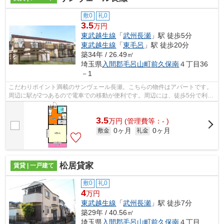
敷0
礼0
3.5
万円
東武越生線
「
武州長瀬
」駅 徒歩5分
東武越生線
「
東毛呂
」駅 徒歩20分
築34年 / 26.49㎡
埼玉県
入間郡毛呂山町
前久保南
４丁目36
－1
こだわりポイント満載のサンヴェール長瀬。こちらの物件はアパートです。
周辺に駅が2つあるので電車での移動が便利です。周辺には、徒歩5分で利用
できる駅があります。物件のお問い合...
3.5
万
円
(管理費等：- )
0ヶ月
0ヶ月
敷金
礼金
松居貸家
賃貸 | 一戸建て
敷0
礼0
4
万円
東武越生線
「
武州長瀬
」駅 徒歩7分
築29年 / 40.56㎡
埼玉県
入間郡毛呂山町
前久保南
４丁目