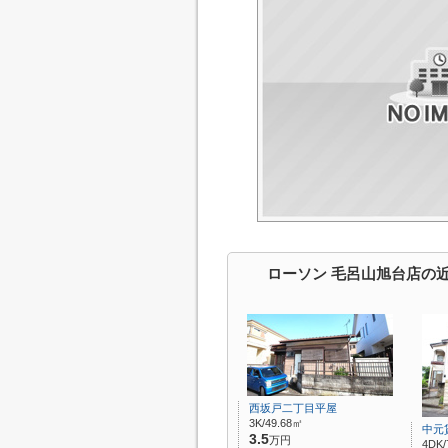
ローソン 毛呂山旭台店の
西坂戸二丁目平屋
3K/49.68㎡
中元
3.5
万円
4DK/