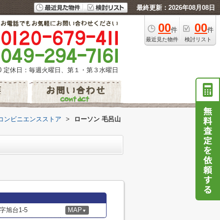
最終更新：2026年08月08日
00
00
件
件
最近見た物件
検討リスト
0
定休日：毎週火曜日、第１・第３水曜日
コンビニエンスストア
>
ローソン 毛呂山
旭台1-5
MAP
▼