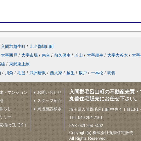
入間郡越生町
/
比企郡鳩山町
大字西戸
/
大字市場
/
南台
/
前久保南
/
若山
/
大字越生
/
大字大谷木
/
大字
高線
/
東武東上線
瀬
/
川角
/
毛呂
/
武州唐沢
/
西大家
/
越生
/
坂戸
/
一本松
/
明覚
入間郡毛呂山町の不動産売買・
建・マンション
お問い合わせ
丸善住宅販売にお任せ下さい。
地
スタッフ紹介
暮らし
周辺施設検索
埼玉県入間郡毛呂山町中央４丁目13-1
ミリー
TEL:049-294-7161
様はCLICK！
FAX:049-294-7402
Copyright(c) 株式会社丸善住宅販売
All Rights Reserved.