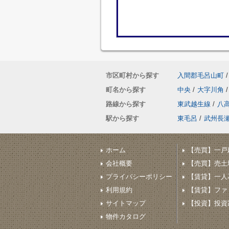
市区町村から探す
入間郡毛呂山町
/
町名から探す
中央
/
大字川角
/
路線から探す
東武越生線
/
八
駅から探す
東毛呂
/
武州長
ホーム
【売買】一戸
会社概要
【売買】売土
プライバシーポリシー
【賃貸】一人
利用規約
【賃貸】ファ
サイトマップ
【投資】投資家
物件カタログ