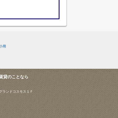
小用
賃貸のことなら
 グランドコスモス１Ｆ