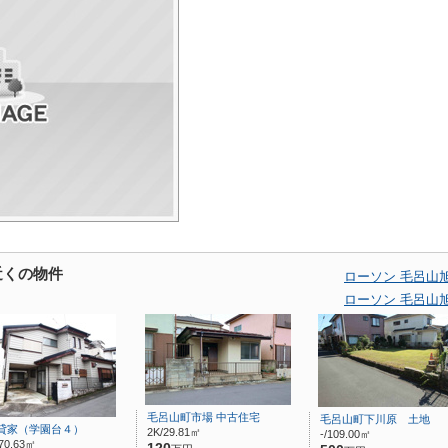
近くの物件
ローソン 毛呂山
ローソン 毛呂山
毛呂山町市場 中古住宅
毛呂山町下川原 土地
貸家（学園台４）
2K/29.81㎡
-/109.00㎡
70.63㎡