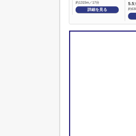
約1315m／17分
5.5
約63
詳細を見る