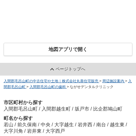
地図アプリで開く
ページトップへ
入間郡毛呂山町の中古住宅や土地｜株式会社丸善住宅販売
>
周辺施設案内
>
入
間郡毛呂山町
>
入間郡毛呂山町の歯科
>
ながせデンタルクリニック
市区町村から探す
入間郡毛呂山町
/
入間郡越生町
/
坂戸市
/
比企郡鳩山町
町名から探す
若山
/
前久保南
/
中央
/
大字越生
/
岩井西
/
南台
/
越生東
/
大字川角
/
岩井東
/
大字西戸