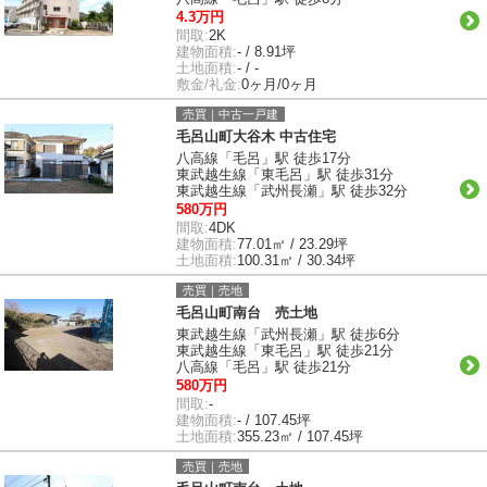
4.3万円
間取:
2K
建物面積:
- / 8.91坪
土地面積:
- / -
敷金/礼金:
0ヶ月/0ヶ月
売買｜中古一戸建
毛呂山町大谷木 中古住宅
八高線「毛呂」駅 徒歩17分
東武越生線「東毛呂」駅 徒歩31分
東武越生線「武州長瀬」駅 徒歩32分
580万円
間取:
4DK
建物面積:
77.01㎡ / 23.29坪
土地面積:
100.31㎡ / 30.34坪
売買｜売地
毛呂山町南台 売土地
東武越生線「武州長瀬」駅 徒歩6分
東武越生線「東毛呂」駅 徒歩21分
八高線「毛呂」駅 徒歩21分
580万円
間取:
-
建物面積:
- / 107.45坪
土地面積:
355.23㎡ / 107.45坪
売買｜売地