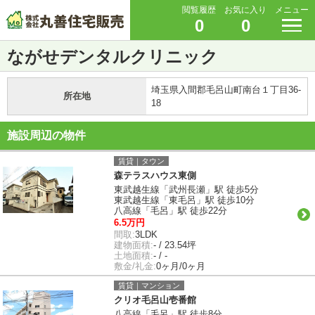
閲覧履歴
お気に入り
メニュー
0
0
ながせデンタルクリニック
埼玉県入間郡毛呂山町南台１丁目36-
所在地
18
施設周辺の物件
賃貸｜タウン
森テラスハウス東側
東武越生線「武州長瀬」駅 徒歩5分
東武越生線「東毛呂」駅 徒歩10分
八高線「毛呂」駅 徒歩22分
6.5万円
間取:
3LDK
建物面積:
- / 23.54坪
土地面積:
- / -
敷金/礼金:
0ヶ月/0ヶ月
賃貸｜マンション
クリオ毛呂山壱番館
八高線「毛呂」駅 徒歩8分