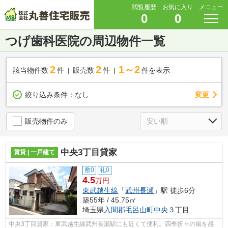
閲覧履歴
お気に入り
メニュー
0
0
つげ歯科医院の周辺物件一覧
2
2
1～2
該当物件数
件
販売数
件
件を表示
変更
絞り込み条件：
なし
販売物件のみ
中央3丁目貸家
賃貸 | 一戸建て
敷0
礼0
4.5
万円
東武越生線
「
武州長瀬
」駅 徒歩6分
築55年 / 45.75㎡
埼玉県
入間郡毛呂山町
中央
３丁目
中央3丁目貸家：東武越生線武州長瀬駅にも近くて便利。四季折々の風を感