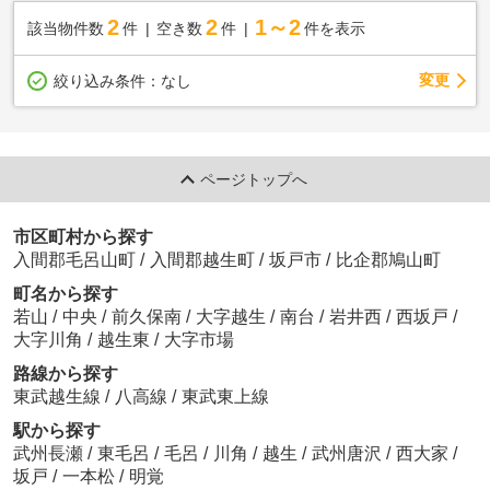
2
2
1～2
該当物件数
件
空き数
件
件を表示
変更
絞り込み条件：
なし
ページトップへ
市区町村から探す
入間郡毛呂山町
/
入間郡越生町
/
坂戸市
/
比企郡鳩山町
町名から探す
若山
/
中央
/
前久保南
/
大字越生
/
南台
/
岩井西
/
西坂戸
/
大字川角
/
越生東
/
大字市場
路線から探す
東武越生線
/
八高線
/
東武東上線
駅から探す
武州長瀬
/
東毛呂
/
毛呂
/
川角
/
越生
/
武州唐沢
/
西大家
/
坂戸
/
一本松
/
明覚