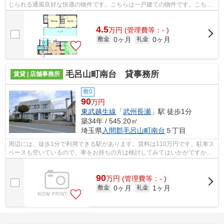
じられる通風良好な快適の物件です。こちらは一戸建ての物件です。こちら
は徒歩6分に立地する物件です。入間郡...
4.5
万
円
(管理費等：- )
0ヶ月
0ヶ月
敷金
礼金
毛呂山町南台 貸事務所
賃貸 | 店舗事務所
敷0
90
万円
東武越生線
「
武州長瀬
」駅 徒歩1分
築34年 / 545.20㎡
埼玉県
入間郡毛呂山町
南台
５丁目
周辺には、徒歩1分で利用できる駅があります。賃料は110万円です。駐車ス
ペースも空いているので、車をお持ちの方は検討してみてはいかがですか。
16台分の駐車スペースがあるので、車...
90
万
円
(管理費等：- )
0ヶ月
1ヶ月
敷金
礼金