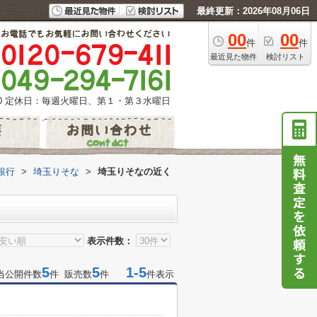
最終更新：2026年08月06日
00
00
件
件
最近見た物件
検討リスト
0
定休日：毎週火曜日、第１・第３水曜日
銀行
>
埼玉りそな
>
埼玉りそなの近く
表示件数：
5
5
1-5
当公開件数
件 販売数
件
件表示