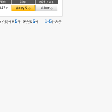
面積
詳細
検討リスト
8.17㎡
詳細を見る
追加する
5
5
1-5
当公開件数
件 販売数
件
件表示