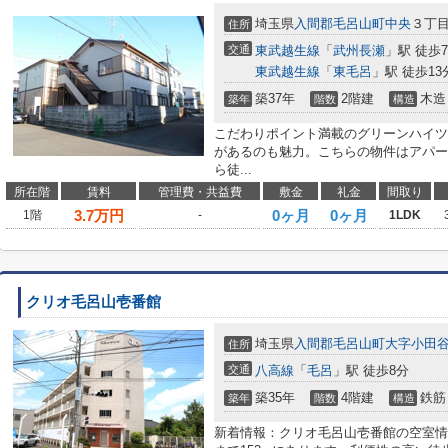
埼玉県
入間郡毛呂山町
中央
３丁
住所
交通
東武越生線
「
武州長瀬
」駅 徒歩
東武越生線
「
東毛呂
」駅 徒歩13
築37年
2階建
木造
築年
階数
構造
こだわりポイント満載のグリーンハイツ
があるのも魅力。こちらの物件はアパー
ら徒...
所在階
賃料
管理費・共益費
敷金
礼金
間取り
3.7
万円
0ヶ月
0ヶ月
1階
-
1LDK
クリオ毛呂山壱番館
埼玉県
入間郡毛呂山町
大字小田
住所
交通
八高線
「
毛呂
」駅 徒歩8分
築35年
4階建
鉄筋
築年
階数
構造
新着情報：クリオ毛呂山壱番館の空室情