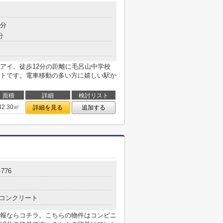
目
7分
分
アイ。徒歩12分の距離に毛呂山中学校
トです。電車移動の多い方に嬉しい駅か
面積
詳細
検討リスト
32.30㎡
詳細を見る
追加する
谷
776
コンクリート
報ならコチラ。こちらの物件はコンビニ