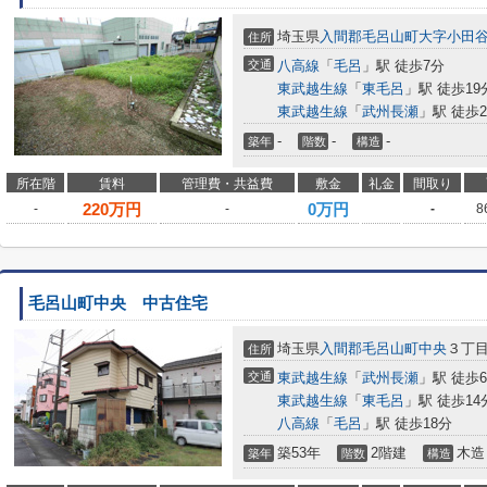
埼玉県
入間郡毛呂山町
大字小田
住所
交通
八高線
「
毛呂
」駅 徒歩7分
東武越生線
「
東毛呂
」駅 徒歩19
東武越生線
「
武州長瀬
」駅 徒歩2
-
-
-
築年
階数
構造
所在階
賃料
管理費・共益費
敷金
礼金
間取り
220
万円
0万円
-
-
-
8
毛呂山町中央 中古住宅
埼玉県
入間郡毛呂山町
中央
３丁
住所
交通
東武越生線
「
武州長瀬
」駅 徒歩
東武越生線
「
東毛呂
」駅 徒歩14
八高線
「
毛呂
」駅 徒歩18分
築53年
2階建
木造
築年
階数
構造