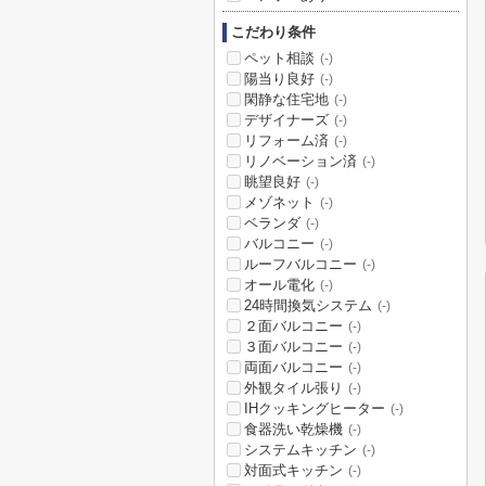
こだわり条件
ペット相談
(-)
陽当り良好
(-)
閑静な住宅地
(-)
デザイナーズ
(-)
リフォーム済
(-)
リノベーション済
(-)
眺望良好
(-)
メゾネット
(-)
ベランダ
(-)
バルコニー
(-)
ルーフバルコニー
(-)
オール電化
(-)
24時間換気システム
(-)
２面バルコニー
(-)
３面バルコニー
(-)
両面バルコニー
(-)
外観タイル張り
(-)
IHクッキングヒーター
(-)
食器洗い乾燥機
(-)
システムキッチン
(-)
対面式キッチン
(-)