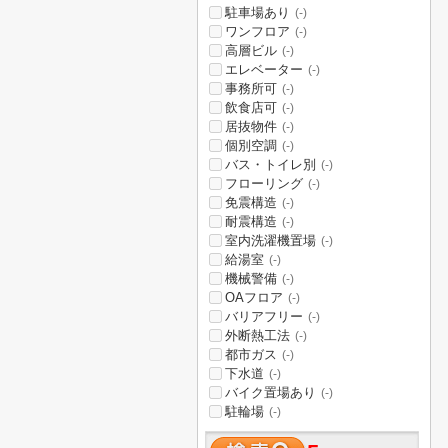
駐車場あり
(-)
ワンフロア
(-)
高層ビル
(-)
エレベーター
(-)
事務所可
(-)
飲食店可
(-)
居抜物件
(-)
個別空調
(-)
バス・トイレ別
(-)
フローリング
(-)
免震構造
(-)
耐震構造
(-)
室内洗濯機置場
(-)
給湯室
(-)
機械警備
(-)
OAフロア
(-)
バリアフリー
(-)
外断熱工法
(-)
都市ガス
(-)
下水道
(-)
バイク置場あり
(-)
駐輪場
(-)