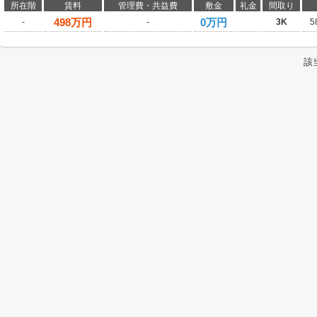
所在階
賃料
管理費・共益費
敷金
礼金
間取り
498
万円
0万円
-
-
3K
5
該