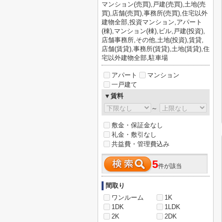
マンション(売買),戸建(売買),土地(売
買),店舗(売買),事務所(売買),住宅以外
建物全部,投資マンション,アパート
(棟),マンション(棟),ビル,戸建(投資),
店舗事務所,その他,土地(投資),賃貸,
店舗(賃貸),事務所(賃貸),土地(賃貸),住
宅以外建物全部,駐車場
アパート
マンション
一戸建て
▼賃料
～
敷金・保証金なし
礼金・敷引なし
共益費・管理費込み
5
件が該当
間取り
ワンルーム
1K
1DK
1LDK
2K
2DK