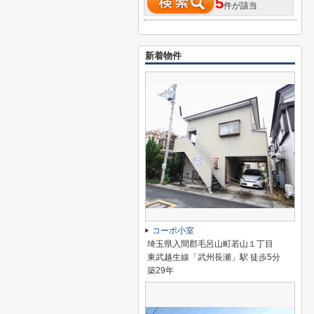
5
件が該当
新着物件
コーポ小室
埼玉県入間郡毛呂山町若山１丁目
東武越生線「武州長瀬」駅 徒歩5分
築29年