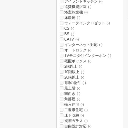
アイランドキッチン
(-)
追焚機能浴室
(-)
浴室乾燥機
(-)
床暖房
(-)
ウォークインクロゼット
(-)
CS
(-)
BS
(-)
CATV
(-)
インターネット対応
(-)
オートロック
(-)
TVモニタ付インターホン
(-)
宅配ボックス
(-)
2階以上
(-)
10階以上
(-)
20階以上
(-)
1階の物件
(-)
最上階
(-)
南向き
(-)
角部屋
(-)
輸入住宅
(-)
二世帯住宅
(-)
床下収納
(-)
複層ガラス
(-)
自由設計対応
(-)