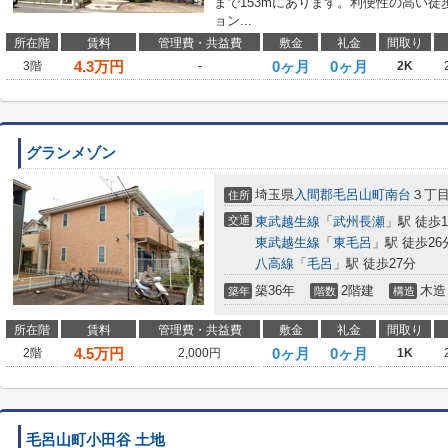
まで153mにあります。利便性の高い徒
ョン...
所在階
賃料
管理費・共益費
敷金
礼金
間取り
4.3
万円
0ヶ月
0ヶ月
3階
-
2K
グランメゾン
埼玉県
入間郡毛呂山町
南台
３丁
住所
交通
東武越生線
「
武州長瀬
」駅 徒歩1
東武越生線
「
東毛呂
」駅 徒歩26
八高線
「
毛呂
」駅 徒歩27分
築36年
2階建
木造
築年
階数
構造
所在階
賃料
管理費・共益費
敷金
礼金
間取り
4.5
万円
0ヶ月
0ヶ月
2階
2,000円
1K
毛呂山町小田谷 土地