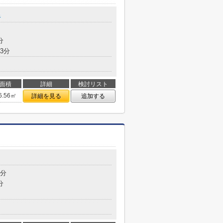
谷
分
3分
面積
詳細
検討リスト
6.56㎡
詳細を見る
追加する
目
6分
分