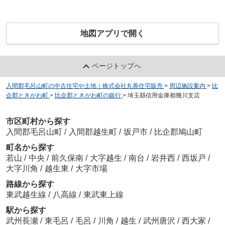
地図アプリで開く
ページトップへ
入間郡毛呂山町の中古住宅や土地｜株式会社丸善住宅販売
>
周辺施設案内
>
比
企郡ときがわ町
>
比企郡ときがわ町の銀行
>
埼玉縣信用金庫都幾川支店
市区町村から探す
入間郡毛呂山町
/
入間郡越生町
/
坂戸市
/
比企郡鳩山町
町名から探す
若山
/
中央
/
前久保南
/
大字越生
/
南台
/
岩井西
/
西坂戸
/
大字川角
/
越生東
/
大字市場
路線から探す
東武越生線
/
八高線
/
東武東上線
駅から探す
武州長瀬
/
東毛呂
/
毛呂
/
川角
/
越生
/
武州唐沢
/
西大家
/