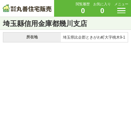
閲覧履歴
お気に入り
メニュー
0
0
埼玉縣信用金庫都幾川支店
所在地
埼玉県比企郡ときがわ町大字桃木9-1