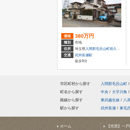
380万円
価格
種別
売地
住所
埼玉県
入間郡毛呂山町
前久保南
４
交通
武州長瀬駅
徒歩9分
市区町村から探す
入間郡毛呂山町
/
町名から探す
中央
/
大字川角
/
路線から探す
東武越生線
/
八
駅から探す
武州長瀬
/
東毛
ホーム
【売買】一戸