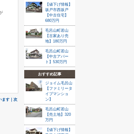
【値下げ情報】
坂戸市西坂戸
が
【中古住宅】
680万円
毛呂山町若山
【古家あり売
地】180万円
毛呂山町若山
【中古アパー
ト】530万円
おすすめ記事
ジョイム毛呂山
【ファミリータ
イプマンショ
ン】
います｜次
毛呂山町若山
【売土地】320
万円
【値下げ情報】