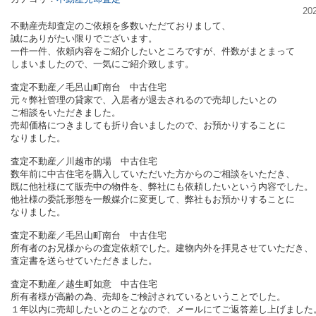
20
不動産売却査定のご依頼を多数いただておりまして、
誠にありがたい限りでございます。
一件一件、依頼内容をご紹介したいところですが、件数がまとまって
しまいましたので、一気にご紹介致します。
査定不動産／毛呂山町南台 中古住宅
元々弊社管理の貸家で、入居者が退去されるので売却したいとの
ご相談をいただきました。
売却価格につきましても折り合いましたので、お預かりすることに
なりました。
査定不動産／川越市的場 中古住宅
数年前に中古住宅を購入していただいた方からのご相談をいただき、
既に他社様にて販売中の物件を、弊社にも依頼したいという
内容でした。
他社様の委託形態を一般媒介に変更して、弊社もお預かりすることに
なりました。
査定不動産／毛呂山町南台 中古住宅
所有者のお兄様からの査定依頼でした。建物内外を拝見させていただき、
査定書を送らせていただきました。
査定不動産／越生町如意 中古住宅
所有者様が高齢の為、売却をご検討されているということでした。
１年以内に売却したいとのことなので、メールにてご返答差し上げました