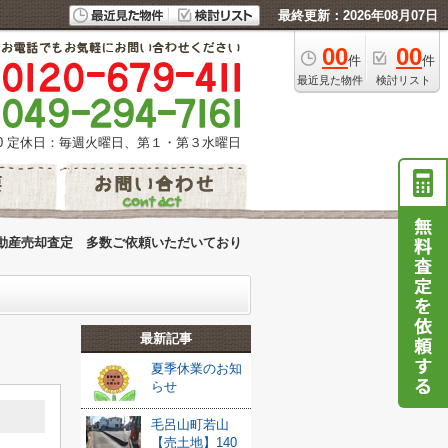
最終更新：2026年08月07日
00
00
件
件
最近見た物件
検討リスト
0
定休日：毎週火曜日、第１・第３水曜日
動産売却査定 多数ご依頼いただいており
最新記事
夏季休業のお知
らせ
毛呂山町若山
【売土地】140