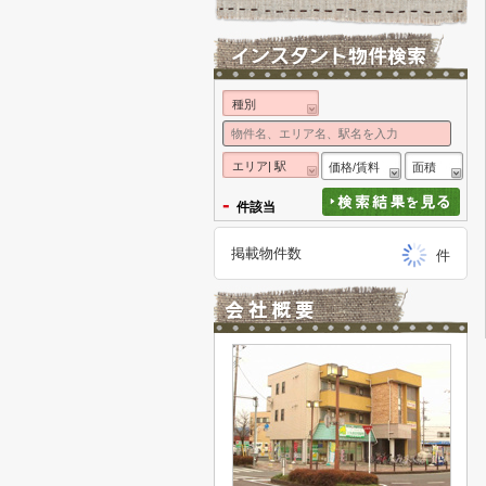
種別
エリア| 駅
価格/賃料
面積
-
件該当
掲載物件数
件