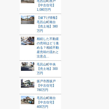
毛呂山町西戸
【中古住宅】
1,080万円
【値下げ情報】
毛呂山町南台
【売土地】380
万円
相続した不動産
の売却はどう進
める？相続不動
産売却の流れと
注意点...
毛呂山町中央
【売土地】300
万円
坂戸市西坂戸
【中古住宅】
780万円
毛呂山町南台
【中古住宅】
400万円