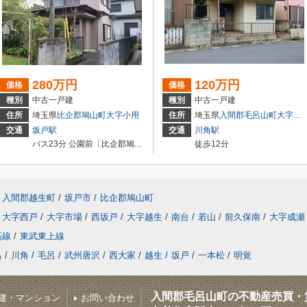
280万円
120万円
価格
価格
種別
中古一戸建
種別
中古一戸建
丁目
住所
埼玉県
比企郡鳩山町
大字小用
住所
埼玉県
入間郡毛呂山町
大字市場
交通
坂戸駅
交通
川角駅
バス23分 公園前〔比企郡鳩山町〕 停歩4分
徒歩12分
入間郡越生町
/
坂戸市
/
比企郡鳩山町
大字西戸
/
大字市場
/
西坂戸
/
大字越生
/
南台
/
若山
/
前久保南
/
大字成瀬
高線
/
東武東上線
呂
/
川角
/
毛呂
/
武州唐沢
/
西大家
/
越生
/
坂戸
/
一本松
/
明覚
入間郡毛呂山町の不動産売買・
建・マンション
お問い合わせ