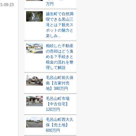
万円
21-09-23
越生町で自然満
喫できる黒山三
滝とは？観光ス
ポットの魅力と
楽しみ...
相続した不動産
の売却はどう進
める？手続きと
税金の流れを整
理して解説
毛呂山町前久保
南【古家付売
地】380万円
毛呂山町市場
【中古住宅】
120万円
毛呂山町西大久
保【売土地】
600万円
。