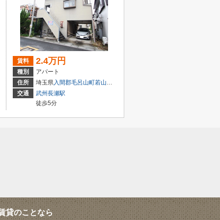
2.4万円
賃料
種別
アパート
住所
埼玉県
入間郡毛呂山町
若山
１丁目
交通
武州長瀬駅
徒歩5分
賃貸のことなら