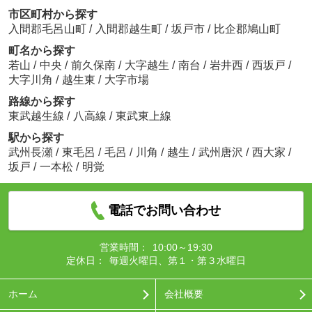
市区町村から探す
入間郡毛呂山町
/
入間郡越生町
/
坂戸市
/
比企郡鳩山町
町名から探す
若山
/
中央
/
前久保南
/
大字越生
/
南台
/
岩井西
/
西坂戸
/
大字川角
/
越生東
/
大字市場
路線から探す
東武越生線
/
八高線
/
東武東上線
駅から探す
武州長瀬
/
東毛呂
/
毛呂
/
川角
/
越生
/
武州唐沢
/
西大家
/
坂戸
/
一本松
/
明覚
電話でお問い合わせ
営業時間：
10:00～19:30
定休日：
毎週火曜日、第１・第３水曜日
ホーム
会社概要