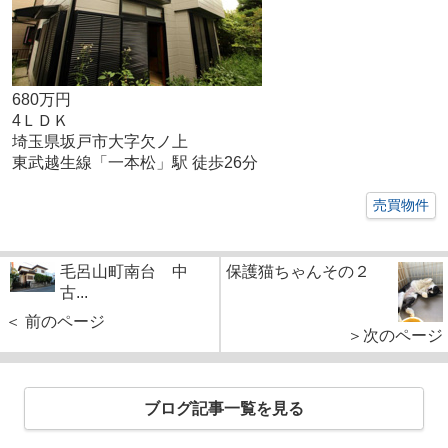
680万円
4ＬＤＫ
埼玉県坂戸市大字欠ノ上
東武越生線「一本松」駅 徒歩26分
売買物件
毛呂山町南台 中
保護猫ちゃんその２
古...
＜ 前のページ
＞次のページ
ブログ記事一覧を見る