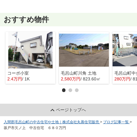
おすすめ物件
コーポ小室
毛呂山町川角 土地
毛呂山町中
2.4万円
/ 1K
2,580万円
/ 823.60㎡
280万円
/ 8
ページトップへ
入間郡毛呂山町の中古住宅や土地｜株式会社丸善住宅販売
>
ブログ記事一覧
>
坂戸市欠ノ上 中古住宅 ６８０万円