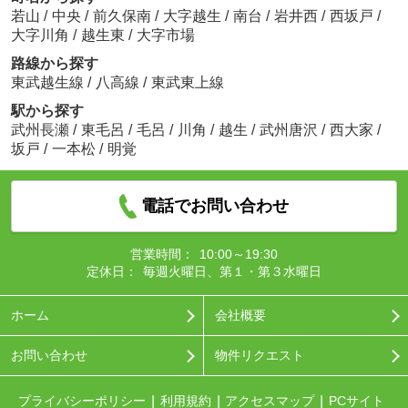
若山
/
中央
/
前久保南
/
大字越生
/
南台
/
岩井西
/
西坂戸
/
大字川角
/
越生東
/
大字市場
路線から探す
東武越生線
/
八高線
/
東武東上線
駅から探す
武州長瀬
/
東毛呂
/
毛呂
/
川角
/
越生
/
武州唐沢
/
西大家
/
坂戸
/
一本松
/
明覚
電話でお問い合わせ
営業時間：
10:00～19:30
定休日：
毎週火曜日、第１・第３水曜日
ホーム
会社概要
お問い合わせ
物件リクエスト
プライバシーポリシー
利用規約
アクセスマップ
PCサイト