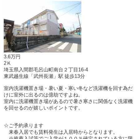
3.6万円
2Ｋ
埼玉県入間郡毛呂山町南台２丁目16-4
東武越生線「武州長瀬」駅 徒歩13分
室内洗濯機置き場・暑い夏・寒い冬など洗濯機を回す為だ
けに室外に出るのは億劫ですよね。
室内に洗濯機置き場があるので暑さ寒さに関係なく洗濯機
を回せるのが嬉しいポイントです。
☆ご予約承ります
来春入居でも賃料発生は入居時からとなります。
※推薦入試等でご入学が１００％確定されている方に限