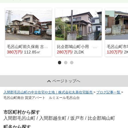
毛呂山町前久保南 古家付売地
比企郡鳩山町小用 中古住宅
毛呂山町市
380万円
/ 112.85㎡
280万円
/ 2LDK
120万円
/ 2
ページトップへ
入間郡毛呂山町の中古住宅や土地｜株式会社丸善住宅販売
>
ブログ記事一覧
>
毛呂山町南台 賃貸アパート ルミエール毛呂山台
市区町村から探す
入間郡毛呂山町
/
入間郡越生町
/
坂戸市
/
比企郡鳩山町
町名から探す