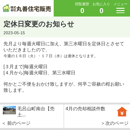
閲覧履歴
お気に入り
メニュー
0
0
定休日変更のお知らせ
2023-05-15
先月より毎週火曜日に加え、第三水曜日を定休日とさせて
いただきましたので、
今週の１６日（火）・１７日（水）は連休となります。
[３月まで]毎週火曜日
[４月から]毎週火曜日、第三水曜日
何かとご不便をおかけ致しますが、何卒ご容赦の程お願い
致します。
毛呂山町南台【売
4月の売却相談件数
土...
＜ 前のページ
＞次のページ