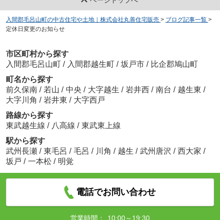
入間郡毛呂山町の中古住宅や土地｜株式会社丸善住宅販売
>
ブログ記事一覧
>
定休日変更のお知らせ
市区町村から探す
入間郡毛呂山町
/
入間郡越生町
/
坂戸市
/
比企郡鳩山町
町名から探す
前久保南
/
若山
/
中央
/
大字越生
/
岩井西
/
南台
/
越生東
/
大字川角
/
岩井東
/
大字西戸
路線から探す
東武越生線
/
八高線
/
東武東上線
駅から探す
武州長瀬
/
東毛呂
/
毛呂
/
川角
/
越生
/
武州唐沢
/
西大家
/
坂戸
/
一本松
/
明覚
電話でお問い合わせ
営業時間：
10:00～19:30