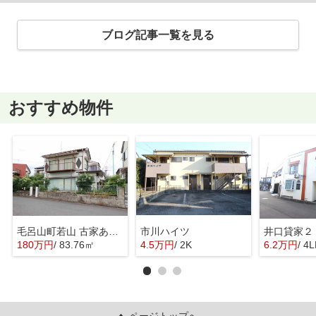
ブログ記事一覧を見る
おすすめ物件
毛呂山町若山 古家あり売地
市川ハイツ
井口貸家２
180万円
/ 83.76㎡
4.5万円
/ 2K
6.2万円
/ 4
ページトップへ