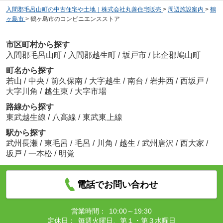
入間郡毛呂山町の中古住宅や土地｜株式会社丸善住宅販売
>
周辺施設案内
>
鶴
ヶ島市
>
鶴ヶ島市のコンビニエンスストア
市区町村から探す
入間郡毛呂山町
/
入間郡越生町
/
坂戸市
/
比企郡鳩山町
町名から探す
若山
/
中央
/
前久保南
/
大字越生
/
南台
/
岩井西
/
西坂戸
/
大字川角
/
越生東
/
大字市場
路線から探す
東武越生線
/
八高線
/
東武東上線
駅から探す
武州長瀬
/
東毛呂
/
毛呂
/
川角
/
越生
/
武州唐沢
/
西大家
/
坂戸
/
一本松
/
明覚
電話でお問い合わせ
営業時間：
10:00～19:30
定休日：
毎週火曜日、第１・第３水曜日