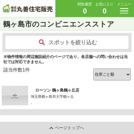
閲覧履歴
お気に入り
メニュー
0
0
鶴ヶ島市のコンビニエンスストア
スポットを絞り込む
※物件情報の周辺施設紹介のページであり、各店舗への問い合わせは当
社では対応できません。
該当件数
1
件
ローソン 鶴ヶ島鶴ヶ丘店
埼玉県鶴ヶ島市大字鶴ヶ丘
-
ページトップへ