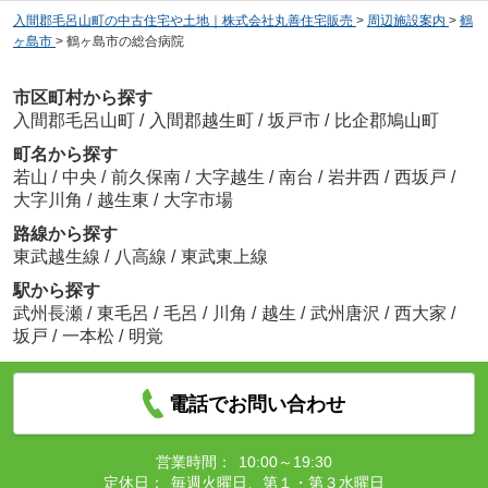
入間郡毛呂山町の中古住宅や土地｜株式会社丸善住宅販売
>
周辺施設案内
>
鶴
ヶ島市
>
鶴ヶ島市の総合病院
市区町村から探す
入間郡毛呂山町
/
入間郡越生町
/
坂戸市
/
比企郡鳩山町
町名から探す
若山
/
中央
/
前久保南
/
大字越生
/
南台
/
岩井西
/
西坂戸
/
大字川角
/
越生東
/
大字市場
路線から探す
東武越生線
/
八高線
/
東武東上線
駅から探す
武州長瀬
/
東毛呂
/
毛呂
/
川角
/
越生
/
武州唐沢
/
西大家
/
坂戸
/
一本松
/
明覚
電話でお問い合わせ
営業時間：
10:00～19:30
定休日：
毎週火曜日、第１・第３水曜日