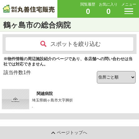
閲覧履歴
お気に入り
メニュー
0
0
鶴ヶ島市の総合病院
スポットを絞り込む
※物件情報の周辺施設紹介のページであり、各店舗への問い合わせは当
社では対応できません。
該当件数
1
件
関越病院
埼玉県鶴ヶ島市大字脚折
-
ページトップへ