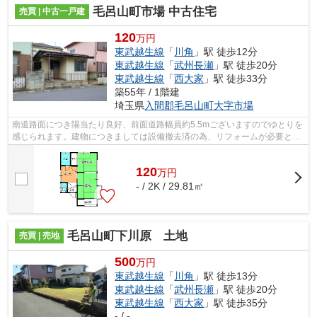
毛呂山町市場 中古住宅
売買 | 中古一戸建
120
万円
東武越生線
「
川角
」駅 徒歩12分
東武越生線
「
武州長瀬
」駅 徒歩20分
東武越生線
「
西大家
」駅 徒歩33分
築55年 / 1階建
埼玉県
入間郡毛呂山町
大字市場
南道路面につき陽当たり良好、前面道路幅員約5.5mございますのでゆとりを
感じられます。建物につきましては設備撤去済の為、リフォームが必要とな
ります。
120
万
円
- / 2K / 29.81㎡
毛呂山町下川原 土地
売買 | 売地
500
万円
東武越生線
「
川角
」駅 徒歩13分
東武越生線
「
武州長瀬
」駅 徒歩20分
東武越生線
「
西大家
」駅 徒歩35分
- / -