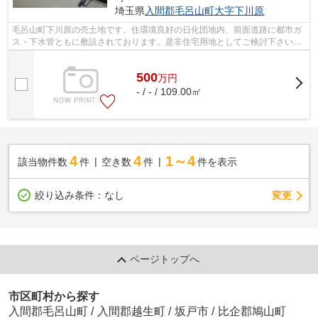
埼玉県
入間郡毛呂山町
大字下川原
毛呂山町下川原の売土地です。住環境良好の日化団地内、前面道路に都市ガ
ス・下水管ともに敷設されております。是非住宅用地としてご検討下さいま
せ。
500
万
円
- / - / 109.00㎡
4
4
1～4
該当物件数
件
空き数
件
件を表示
変更
絞り込み条件：
なし
ページトップへ
市区町村から探す
入間郡毛呂山町
/
入間郡越生町
/
坂戸市
/
比企郡鳩山町