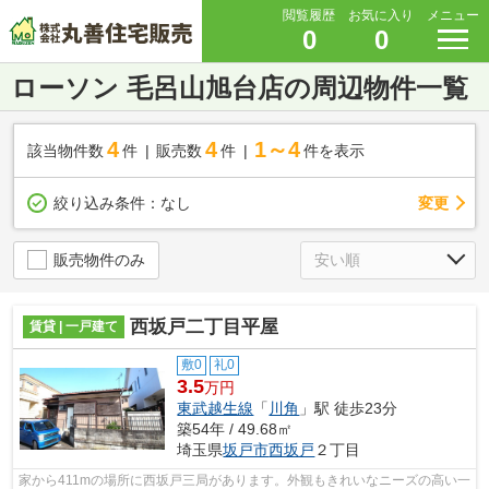
閲覧履歴
お気に入り
メニュー
0
0
ローソン 毛呂山旭台店の周辺物件一覧
4
4
1～4
該当物件数
件
販売数
件
件を表示
変更
絞り込み条件：
なし
販売物件のみ
西坂戸二丁目平屋
賃貸 | 一戸建て
敷0
礼0
3.5
万円
東武越生線
「
川角
」駅 徒歩23分
築54年 / 49.68㎡
埼玉県
坂戸市
西坂戸
２丁目
家から411mの場所に西坂戸三局があります。外観もきれいなニーズの高い一