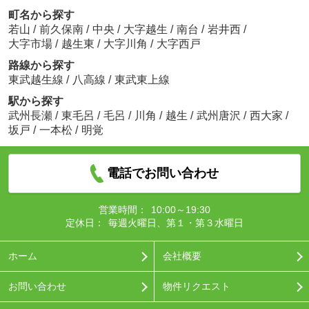
町名から探す
若山
/
前久保南
/
中央
/
大字越生
/
南台
/
岩井西
/
大字市場
/
越生東
/
大字川角
/
大字西戸
路線から探す
東武越生線
/
八高線
/
東武東上線
駅から探す
武州長瀬
/
東毛呂
/
毛呂
/
川角
/
越生
/
武州唐沢
/
西大家
/
坂戸
/
一本松
/
明覚
電話でお問い合わせ
営業時間：
10:00～19:30
定休日：
毎週火曜日、第１・第３水曜日
ホーム
会社概要
お問い合わせ
物件リクエスト