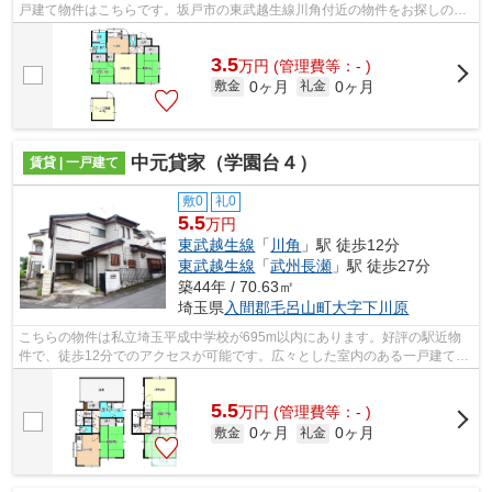
戸建て物件はこちらです。坂戸市の東武越生線川角付近の物件をお探しの方
は当社にご依頼下さい。当社でなら、...
3.5
万
円
(管理費等：- )
0ヶ月
0ヶ月
敷金
礼金
中元貸家（学園台４）
賃貸 | 一戸建て
敷0
礼0
5.5
万円
東武越生線
「
川角
」駅 徒歩12分
東武越生線
「
武州長瀬
」駅 徒歩27分
築44年 / 70.63㎡
埼玉県
入間郡毛呂山町
大字下川原
こちらの物件は私立埼玉平成中学校が695m以内にあります。好評の駅近物
件で、徒歩12分でのアクセスが可能です。広々とした室内のある一戸建て物
件はこちらです。夏場の電気代も安く抑...
5.5
万
円
(管理費等：- )
0ヶ月
0ヶ月
敷金
礼金