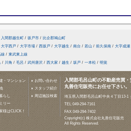
入間郡越生町
/
坂戸市
/
比企郡鳩山町
大字西戸
/
大字市場
/
西坂戸
/
大字越生
/
南台
/
若山
/
前久保南
/
大字成瀬
高線
/
東武東上線
呂
/
川角
/
毛呂
/
武州唐沢
/
西大家
/
越生
/
坂戸
/
一本松
/
明覚
入間郡毛呂山町の不動産売買・
建・マンション
お問い合わせ
丸善住宅販売にお任せ下さい。
地
スタッフ紹介
暮らし
周辺施設検索
埼玉県入間郡毛呂山町中央４丁目13-1
ミリー
TEL:049-294-7161
様はCLICK！
FAX:049-294-7402
Copyright(c) 株式会社丸善住宅販売
All Rights Reserved.