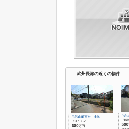
武州長瀬の近くの物件
毛呂
毛呂山町南台 土地
-/10
-/317.36㎡
500
680
万円