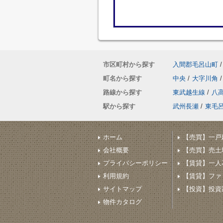
市区町村から探す
入間郡毛呂山町
/
町名から探す
中央
/
大字川角
/
路線から探す
東武越生線
/
八
駅から探す
武州長瀬
/
東毛
ホーム
【売買】一戸
会社概要
【売買】売土
プライバシーポリシー
【賃貸】一人
利用規約
【賃貸】ファ
サイトマップ
【投資】投資家
物件カタログ