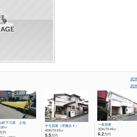
武
武
山町下川原 土地
一条貸家
中元貸家（学園台４）
9.00㎡
3DK/79.49㎡
4DK/70.63㎡
万円
6.2
万円
5.5
万円