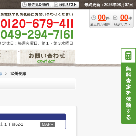
最終更新：2026年08月07日
00
00
件
件
最近見た物件
検討リスト
0
定休日：毎週火曜日、第１・第３水曜日
駅
>
武州長瀬
１丁目62-1
MAP
▼