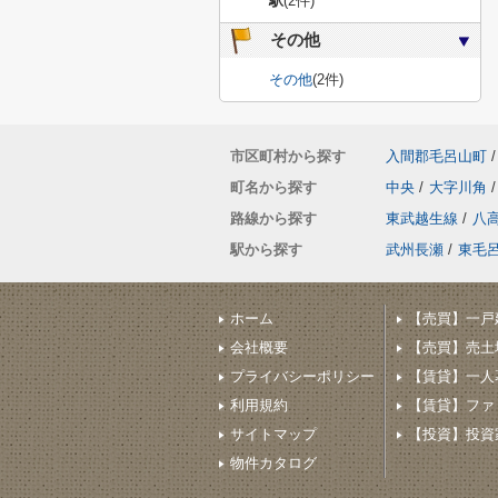
駅
(2件)
その他
その他
(2件)
市区町村から探す
入間郡毛呂山町
/
町名から探す
中央
/
大字川角
/
路線から探す
東武越生線
/
八
駅から探す
武州長瀬
/
東毛
ホーム
【売買】一戸
会社概要
【売買】売土
プライバシーポリシー
【賃貸】一人
利用規約
【賃貸】ファ
サイトマップ
【投資】投資家
物件カタログ