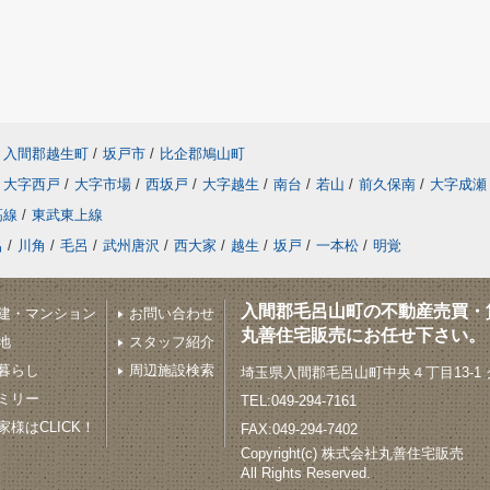
入間郡越生町
/
坂戸市
/
比企郡鳩山町
大字西戸
/
大字市場
/
西坂戸
/
大字越生
/
南台
/
若山
/
前久保南
/
大字成瀬
高線
/
東武東上線
呂
/
川角
/
毛呂
/
武州唐沢
/
西大家
/
越生
/
坂戸
/
一本松
/
明覚
入間郡毛呂山町の不動産売買・
建・マンション
お問い合わせ
丸善住宅販売にお任せ下さい。
地
スタッフ紹介
暮らし
周辺施設検索
埼玉県入間郡毛呂山町中央４丁目13-1
ミリー
TEL:049-294-7161
様はCLICK！
FAX:049-294-7402
Copyright(c) 株式会社丸善住宅販売
All Rights Reserved.