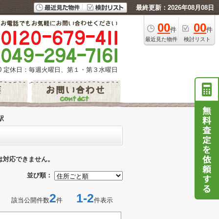
最終更新：2026年08月08日
00
00
件
件
最近見た物件
検討リスト
0
定休日：毎週火曜日、第１・第３水曜日
駅
は対応できません。
並び順：
2
1-2
該当公開件数
件
件表示