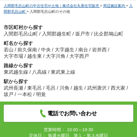
入間郡毛呂山町の中古住宅や土地｜株式会社丸善住宅販売
>
周辺施設案内
>
入
間郡毛呂山町
>
入間郡毛呂山町のその他
市区町村から探す
入間郡毛呂山町
/
入間郡越生町
/
坂戸市
/
比企郡鳩山町
町名から探す
若山
/
前久保南
/
中央
/
大字越生
/
南台
/
岩井西
/
大字市場
/
越生東
/
大字川角
/
大字西戸
路線から探す
東武越生線
/
八高線
/
東武東上線
駅から探す
武州長瀬
/
東毛呂
/
毛呂
/
川角
/
越生
/
武州唐沢
/
西大家
/
坂戸
/
一本松
/
明覚
電話でお問い合わせ
営業時間：
10:00～19:30
定休日：
毎週火曜日、第１・第３水曜日