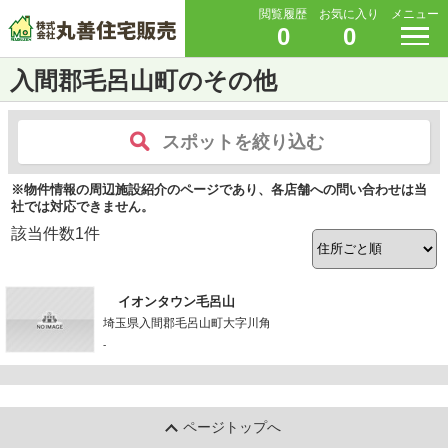
閲覧履歴
お気に入り
メニュー
0
0
入間郡毛呂山町のその他
スポットを絞り込む
※物件情報の周辺施設紹介のページであり、各店舗への問い合わせは当
社では対応できません。
該当件数
1
件
イオンタウン毛呂山
埼玉県入間郡毛呂山町大字川角
-
ページトップへ