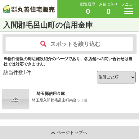
閲覧履歴
お気に入り
メニュー
0
0
入間郡毛呂山町の信用金庫
スポットを絞り込む
※物件情報の周辺施設紹介のページであり、各店舗への問い合わせは当
社では対応できません。
該当件数
1
件
埼玉縣信用金庫
埼玉県入間郡毛呂山町南台５丁目
-
ページトップへ