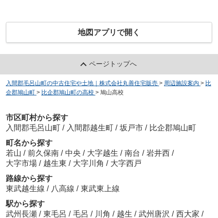
地図アプリで開く
ページトップへ
入間郡毛呂山町の中古住宅や土地｜株式会社丸善住宅販売
>
周辺施設案内
>
比
企郡鳩山町
>
比企郡鳩山町の高校
>
鳩山高校
市区町村から探す
入間郡毛呂山町
/
入間郡越生町
/
坂戸市
/
比企郡鳩山町
町名から探す
若山
/
前久保南
/
中央
/
大字越生
/
南台
/
岩井西
/
大字市場
/
越生東
/
大字川角
/
大字西戸
路線から探す
東武越生線
/
八高線
/
東武東上線
駅から探す
武州長瀬
/
東毛呂
/
毛呂
/
川角
/
越生
/
武州唐沢
/
西大家
/