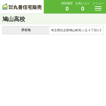
閲覧履歴
お気に入り
メニュー
0
0
鳩山高校
所在地
埼玉県比企郡鳩山町松ヶ丘４丁目1-2