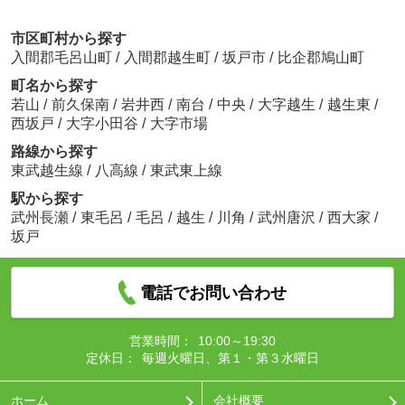
市区町村から探す
入間郡毛呂山町
/
入間郡越生町
/
坂戸市
/
比企郡鳩山町
町名から探す
若山
/
前久保南
/
岩井西
/
南台
/
中央
/
大字越生
/
越生東
/
西坂戸
/
大字小田谷
/
大字市場
路線から探す
東武越生線
/
八高線
/
東武東上線
駅から探す
武州長瀬
/
東毛呂
/
毛呂
/
越生
/
川角
/
武州唐沢
/
西大家
/
坂戸
電話でお問い合わせ
営業時間：
10:00～19:30
定休日：
毎週火曜日、第１・第３水曜日
ホーム
会社概要