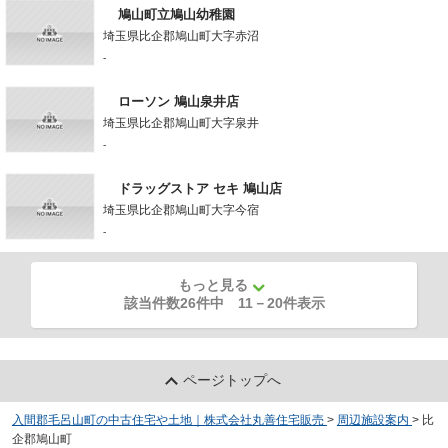
鳩山町立鳩山幼稚園
埼玉県比企郡鳩山町大字赤沼
-
ローソン 鳩山泉井店
埼玉県比企郡鳩山町大字泉井
-
ドラッグストア セキ 鳩山店
埼玉県比企郡鳩山町大字今宿
-
もっと見る
該当件数26件中
11
－
20
件表示
ページトップへ
入間郡毛呂山町の中古住宅や土地｜株式会社丸善住宅販売
>
周辺施設案内
>
比
企郡鳩山町