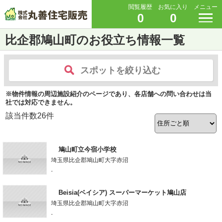
閲覧履歴
お気に入り
メニュー
0
0
比企郡鳩山町のお役立ち情報一覧
スポットを絞り込む
※物件情報の周辺施設紹介のページであり、各店舗への問い合わせは当
社では対応できません。
該当件数
26
件
鳩山町立今宿小学校
埼玉県比企郡鳩山町大字赤沼
-
Beisia(ベイシア) スーパーマーケット鳩山店
埼玉県比企郡鳩山町大字赤沼
-