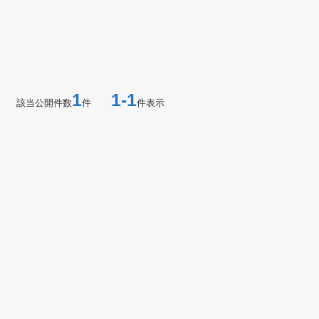
1
1-1
該当公開件数
件
件表示