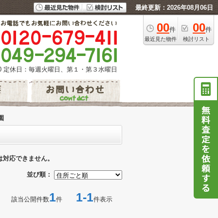
最終更新：2026年08月06日
00
00
件
件
最近見た物件
検討リスト
0
定休日：毎週火曜日、第１・第３水曜日
園
は対応できません。
並び順：
1
1-1
該当公開件数
件
件表示