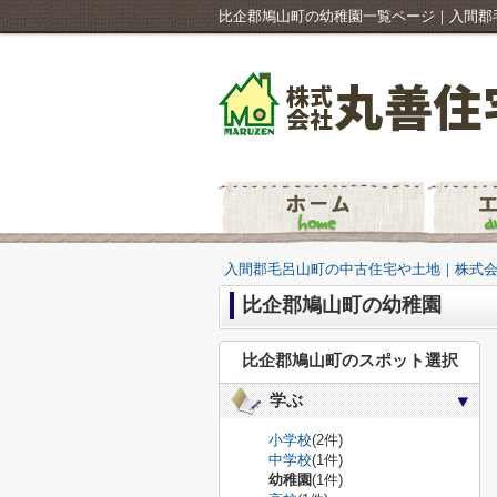
比企郡鳩山町の幼稚園一覧ページ｜入間郡
入間郡毛呂山町の中古住宅や土地｜株式
比企郡鳩山町の幼稚園
比企郡鳩山町のスポット選択
学ぶ
小学校
(2件)
中学校
(1件)
幼稚園
(1件)