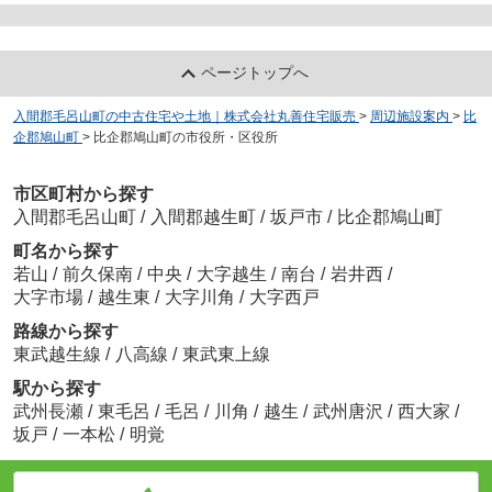
ページトップへ
入間郡毛呂山町の中古住宅や土地｜株式会社丸善住宅販売
>
周辺施設案内
>
比
企郡鳩山町
>
比企郡鳩山町の市役所・区役所
市区町村から探す
入間郡毛呂山町
/
入間郡越生町
/
坂戸市
/
比企郡鳩山町
町名から探す
若山
/
前久保南
/
中央
/
大字越生
/
南台
/
岩井西
/
大字市場
/
越生東
/
大字川角
/
大字西戸
路線から探す
東武越生線
/
八高線
/
東武東上線
駅から探す
武州長瀬
/
東毛呂
/
毛呂
/
川角
/
越生
/
武州唐沢
/
西大家
/
坂戸
/
一本松
/
明覚