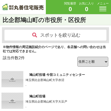
閲覧履歴
お気に入り
メニュー
0
0
比企郡鳩山町の市役所・区役所
スポットを絞り込む
※物件情報の周辺施設紹介のページであり、各店舗への問い合わせは当
社では対応できません。
該当件数
2
件
鳩山町役場 今宿コミュニティセンター
埼玉県比企郡鳩山町大字赤沼
-
鳩山町役場
埼玉県比企郡鳩山町大字大豆戸
-