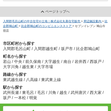
ページトップへ
入間郡毛呂山町の中古住宅や土地｜株式会社丸善住宅販売
>
周辺施設案内
>
比
企郡鳩山町
>
比企郡鳩山町のコンビニエンスストア
>
セブンイレブン 鳩山今
宿店
市区町村から探す
入間郡毛呂山町
/
入間郡越生町
/
坂戸市
/
比企郡鳩山町
町名から探す
若山
/
中央
/
前久保南
/
大字越生
/
南台
/
岩井西
/
西坂戸
/
大字川角
/
越生東
/
大字市場
路線から探す
東武越生線
/
八高線
/
東武東上線
駅から探す
武州長瀬
/
東毛呂
/
毛呂
/
川角
/
越生
/
武州唐沢
/
西大家
/
坂戸
/
一本松
/
明覚