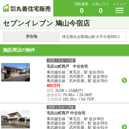
閲覧履歴
お気に入り
メニュー
0
0
セブンイレブン 鳩山今宿店
所在地
埼玉県比企郡鳩山町大字今宿550-1
施設周辺の物件
売買｜中古一戸建
毛呂山町西戸 中古住宅
東武越生線「東毛呂」駅 徒歩39分
東武越生線「武州唐沢」駅 徒歩38分
東武越生線「武州長瀬」駅 徒歩39分
880万円
間取:
2LDK＋1S(納戸)
建物面積:
79.48㎡ / 24.04坪
土地面積:
181.00㎡ / 54.75坪
売買｜中古一戸建
毛呂山町西戸 中古住宅
東武越生線「東毛呂」駅 徒歩38分
東武越生線「武州唐沢」駅 徒歩38分
東武越生線「武州長瀬」駅 徒歩41分