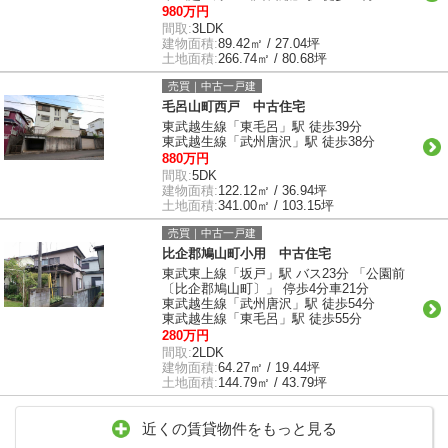
980万円
間取:
3LDK
建物面積:
89.42㎡ / 27.04坪
土地面積:
266.74㎡ / 80.68坪
売買｜中古一戸建
毛呂山町西戸 中古住宅
東武越生線「東毛呂」駅 徒歩39分
東武越生線「武州唐沢」駅 徒歩38分
880万円
間取:
5DK
建物面積:
122.12㎡ / 36.94坪
土地面積:
341.00㎡ / 103.15坪
売買｜中古一戸建
比企郡鳩山町小用 中古住宅
東武東上線「坂戸」駅 バス23分 「公園前
〔比企郡鳩山町〕」 停歩4分車21分
東武越生線「武州唐沢」駅 徒歩54分
東武越生線「東毛呂」駅 徒歩55分
280万円
間取:
2LDK
建物面積:
64.27㎡ / 19.44坪
土地面積:
144.79㎡ / 43.79坪
近くの賃貸物件をもっと見る