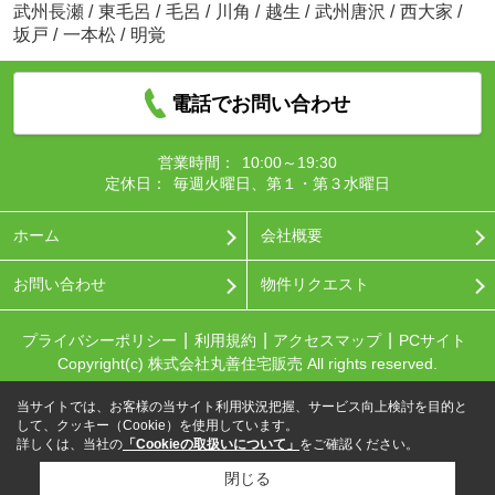
武州長瀬
/
東毛呂
/
毛呂
/
川角
/
越生
/
武州唐沢
/
西大家
/
坂戸
/
一本松
/
明覚
電話でお問い合わせ
営業時間：
10:00～19:30
定休日：
毎週火曜日、第１・第３水曜日
ホーム
会社概要
お問い合わせ
物件リクエスト
プライバシーポリシー
利用規約
アクセスマップ
PCサイト
Copyright(c) 株式会社丸善住宅販売 All rights reserved.
当サイトでは、お客様の当サイト利用状況把握、サービス向上検討を目的と
して、クッキー（Cookie）を使用しています。
詳しくは、当社の
「Cookieの取扱いについて」
をご確認ください。
閉じる