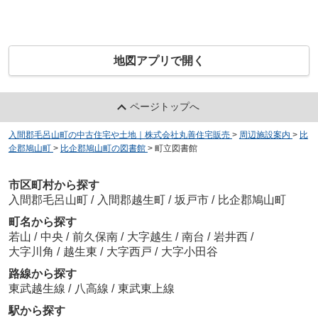
地図アプリで開く
ページトップへ
入間郡毛呂山町の中古住宅や土地｜株式会社丸善住宅販売
>
周辺施設案内
>
比
企郡鳩山町
>
比企郡鳩山町の図書館
>
町立図書館
市区町村から探す
入間郡毛呂山町
/
入間郡越生町
/
坂戸市
/
比企郡鳩山町
町名から探す
若山
/
中央
/
前久保南
/
大字越生
/
南台
/
岩井西
/
大字川角
/
越生東
/
大字西戸
/
大字小田谷
路線から探す
東武越生線
/
八高線
/
東武東上線
駅から探す