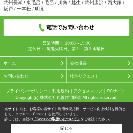
武州長瀬
/
東毛呂
/
毛呂
/
川角
/
越生
/
武州唐沢
/
西大家
/
坂戸
/
一本松
/
明覚
電話でお問い合わせ
営業時間：
10:00～19:30
定休日：
毎週火曜日、第１・第３水曜日
ホーム
会社概要
お問い合わせ
物件リクエスト
プライバシーポリシー
利用規約
アクセスマップ
PCサイト
Copyright(c) 株式会社丸善住宅販売 All rights reserved.
当サイトでは、お客様の当サイト利用状況把握、サービス向上検討を目的と
して、クッキー（Cookie）を使用しています。
詳しくは、当社の
「Cookieの取扱いについて」
をご確認ください。
閉じる