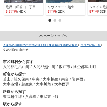
毛呂山町若山一丁目戸建て
リヴィエール越生
ジョイム毛
5.8万円
/ 4DK
5万円
/ 2DK
5万円
/ 3DK
ページトップへ
入間郡毛呂山町の中古住宅や土地｜株式会社丸善住宅販売
>
ブログ記事一覧
>
ＧW休業のお知らせ
市区町村から探す
入間郡毛呂山町
/
入間郡越生町
/
坂戸市
/
比企郡鳩山町
町名から探す
若山
/
前久保南
/
中央
/
大字越生
/
南台
/
岩井西
/
大字市場
/
越生東
/
大字川角
/
大字西戸
路線から探す
東武越生線
/
八高線
/
東武東上線
駅から探す