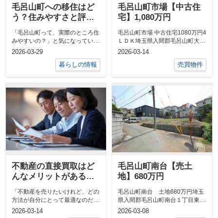
毛呂山町への移住はど
毛呂山町市場【中古住
う？住みやすさと評判
宅】1,080万円
をチェックしよう
「毛呂山町って、実際のところ住
毛呂山町市場 中古住宅1080万円4
みやすいの？」と気になっていま
ＬＤＫ埼玉県入間郡毛呂山町大字
せんか。移住や住み替えは、人生
市場東武越生線「川角」駅 ...
2026-03-29
2026-03-14
の大きな転...
暮らしの情報
売買物件
不動産の直接買取はど
毛呂山町南台【売土
んなメリットがある？
地】680万円
売却を検討している方
「不動産を売りたいけれど、どの
毛呂山町南台 土地680万円埼玉
へわかりやすく解説
方法が自分にとって最適なのだろ
県入間郡毛呂山町南台１丁目東武
う」とお悩みの方も多いのではな
越生線「武州長瀬」駅 徒歩1...
2026-03-14
2026-03-08
いでしょ...