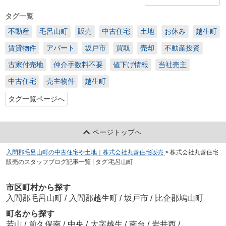
タグ一覧
不動産
毛呂山町
販売
中古住宅
土地
お休み
越生町
賃貸物件
アパート
坂戸市
買取
売却
不動産投資
古家付売地
仲介手数料不要
値下げ情報
当社売主
中古住宅
売主物件
越生町
タグ一覧ページへ
ページトップへ
入間郡毛呂山町の中古住宅や土地｜株式会社丸善住宅販売
>
株式会社丸善住宅
販売のスタッフブログ記事一覧 | タグ:毛呂山町
市区町村から探す
入間郡毛呂山町
/
入間郡越生町
/
坂戸市
/
比企郡鳩山町
町名から探す
若山
/
前久保南
/
中央
/
大字越生
/
南台
/
岩井西
/