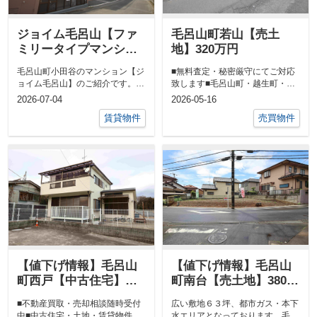
ジョイム毛呂山【ファ
毛呂山町若山【売土
ミリータイプマンショ
地】320万円
ン】
毛呂山町小田谷のマンション【ジ
■無料査定・秘密厳守にてご対応
ョイム毛呂山】のご紹介です。ゆ
致します■毛呂山町・越生町・坂
とりの３DK、内装リフォーム済
戸市西坂戸であれば即日簡易査定
2026-07-04
2026-05-16
の為、即入...
可能です。...
賃貸物件
売買物件
【値下げ情報】毛呂山
【値下げ情報】毛呂山
町西戸【中古住宅】
町南台【売土地】380万
1,080万円
円
■不動産買取・売却相談随時受付
広い敷地６３坪、都市ガス・本下
中■中古住宅・土地・賃貸物件
水エリアとなっております。毛呂