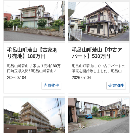
毛呂山町若山【古家あ
毛呂山町若山【中古ア
り売地】180万円
パート】530万円
毛呂山町若山 古家あり売地180万
毛呂山町若山にて中古アパートの
円埼玉県入間郡毛呂山町若山３丁
販売を開始致しました。毛呂山町
目東武越生線「武州長瀬」駅 ...
若山 売アパート530万円埼玉県入
2026-07-04
2026-07-04
間郡毛...
売買物件
売買物件