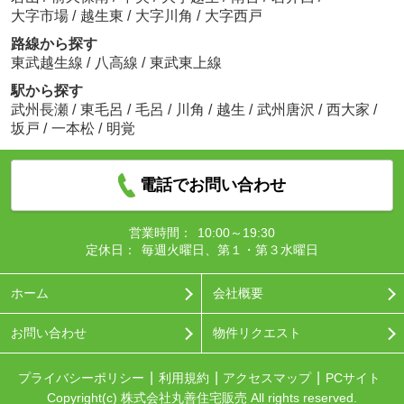
大字市場
/
越生東
/
大字川角
/
大字西戸
路線から探す
東武越生線
/
八高線
/
東武東上線
駅から探す
武州長瀬
/
東毛呂
/
毛呂
/
川角
/
越生
/
武州唐沢
/
西大家
/
坂戸
/
一本松
/
明覚
電話でお問い合わせ
営業時間：
10:00～19:30
定休日：
毎週火曜日、第１・第３水曜日
ホーム
会社概要
お問い合わせ
物件リクエスト
プライバシーポリシー
利用規約
アクセスマップ
PCサイト
Copyright(c) 株式会社丸善住宅販売 All rights reserved.