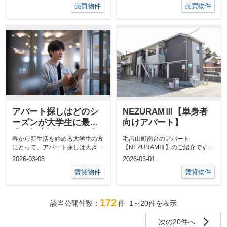
売買物件
売買物件
アパート探しはどのシ
NEZURAMⅢ【単身者
ーズンが大学生に最
向けアパート】
適？新生活を始める方
春から新生活を始める大学生の方
毛呂山町南台のアパート
へおすすめの時期をご
にとって、アパート探しは大きな
【NEZURAMⅢ】のご紹介です。
紹介
一歩です。しかし、「いつ探し始
平成２７年築なのでとても綺麗、
2026-03-08
2026-03-01
めたら良...
1階角部屋、陽...
賃貸物件
賃貸物件
172
該当公開件数：
件
1～20
件を表示
次の20件へ