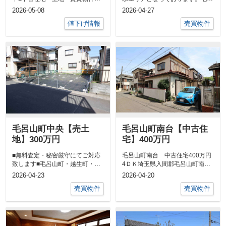
（アパート・マンション）など種
山町南台 土地380万円２０％近
2026-05-08
2026-04-27
別は問いませ...
いお値引...
値下げ情報
売買物件
毛呂山町中央【売土
毛呂山町南台【中古住
地】300万円
宅】400万円
■無料査定・秘密厳守にてご対応
毛呂山町南台 中古住宅400万円
致します■毛呂山町・越生町・坂
4ＤＫ埼玉県入間郡毛呂山町南台
戸市西坂戸であれば即日簡易査定
４丁目東武越生線「武州長瀬」駅
2026-04-23
2026-04-20
&nbs...
可能です。...
売買物件
売買物件