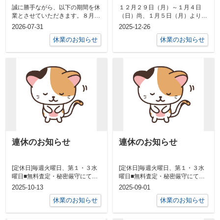
誠に勝手ながら、以下の期間を休
１２月２９日（月）～１月４日
業とさせていただきます。８月１
（日）尚、１月５日（月）より通
０日（月）～１６日（日）尚、休
常営業となりますが、６、７日が
2026-07-31
2025-12-26
業期間中メ...
定休日となっ...
休業のお知らせ
休業のお知らせ
連休のお知らせ
連休のお知らせ
[定休日]毎週火曜日、第１・３水
[定休日]毎週火曜日、第１・３水
曜日■無料査定・秘密厳守にてご
曜日■無料査定・秘密厳守にてご
対応させていただきます■毛呂山
対応させていただきます■毛呂山
2025-10-13
2025-09-01
町・越生...
町・越生...
休業のお知らせ
休業のお知らせ