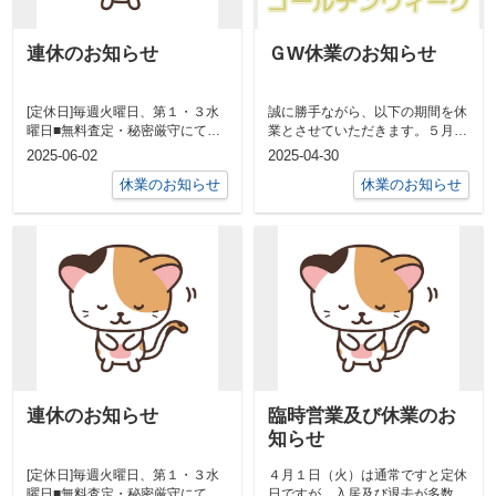
連休のお知らせ
ＧW休業のお知らせ
[定休日]毎週火曜日、第１・３水
誠に勝手ながら、以下の期間を休
曜日■無料査定・秘密厳守にてご
業とさせていただきます。５月３
対応させていただきます■毛呂山
日（土）～５月７日（水）尚、休
2025-06-02
2025-04-30
町・越生...
業期間中メ...
休業のお知らせ
休業のお知らせ
連休のお知らせ
臨時営業及び休業のお
知らせ
[定休日]毎週火曜日、第１・３水
４月１日（火）は通常ですと定休
曜日■無料査定・秘密厳守にてご
日ですが、入居及び退去が多数ご