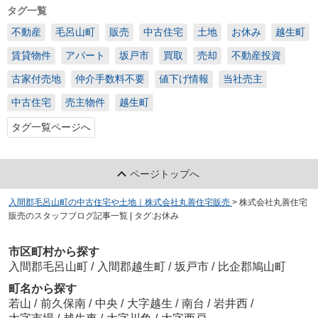
タグ一覧
不動産
毛呂山町
販売
中古住宅
土地
お休み
越生町
賃貸物件
アパート
坂戸市
買取
売却
不動産投資
古家付売地
仲介手数料不要
値下げ情報
当社売主
中古住宅
売主物件
越生町
タグ一覧ページへ
ページトップへ
入間郡毛呂山町の中古住宅や土地｜株式会社丸善住宅販売
>
株式会社丸善住宅
販売のスタッフブログ記事一覧 | タグ:お休み
市区町村から探す
入間郡毛呂山町
/
入間郡越生町
/
坂戸市
/
比企郡鳩山町
町名から探す
若山
/
前久保南
/
中央
/
大字越生
/
南台
/
岩井西
/