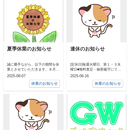
夏季休業のお知らせ
連休のお知らせ
誠に勝手ながら、以下の期間を休
[定休日]毎週火曜日、第１・３水
業とさせていただきます。８月１
曜日■無料査定・秘密厳守にてご
１日（月）～１７日（日）尚、休
対応させていただきます■毛呂山
2025-08-07
2025-06-16
業期間中メ...
町・越生...
休業のお知らせ
休業のお知らせ