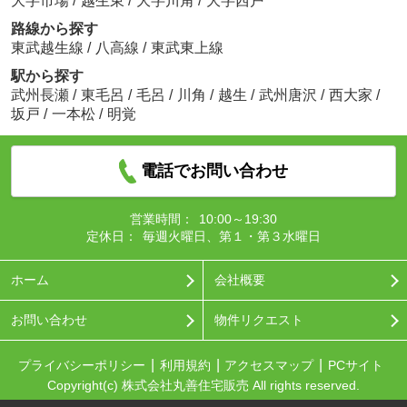
大字市場
/
越生東
/
大字川角
/
大字西戸
路線から探す
東武越生線
/
八高線
/
東武東上線
駅から探す
武州長瀬
/
東毛呂
/
毛呂
/
川角
/
越生
/
武州唐沢
/
西大家
/
坂戸
/
一本松
/
明覚
電話でお問い合わせ
営業時間：
10:00～19:30
定休日：
毎週火曜日、第１・第３水曜日
ホーム
会社概要
お問い合わせ
物件リクエスト
プライバシーポリシー
利用規約
アクセスマップ
PCサイト
Copyright(c) 株式会社丸善住宅販売 All rights reserved.