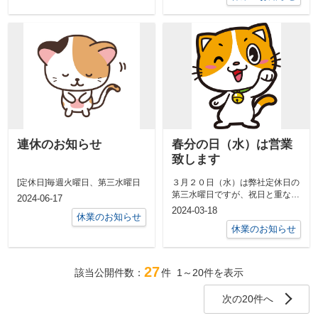
連休のお知らせ
春分の日（水）は営業
致します
[定休日]毎週火曜日、第三水曜日
３月２０日（水）は弊社定休日の
第三水曜日ですが、祝日と重なっ
2024-06-17
た為、営業することにしました。
2024-03-18
休業のお知らせ
新入生様の...
休業のお知らせ
27
該当公開件数：
件
1～20
件を表示
次の20件へ