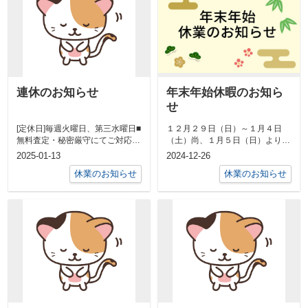
連休のお知らせ
年末年始休暇のお知ら
せ
[定休日]毎週火曜日、第三水曜日■
１２月２９日（日）～１月４日
無料査定・秘密厳守にてご対応さ
（土）尚、１月５日（日）より通
せていただきます■毛呂山町・越
常営業となります。ご迷惑・ご不
2025-01-13
2024-12-26
生町・...
便をおかけ致...
休業のお知らせ
休業のお知らせ