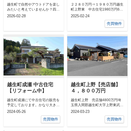
こ？自然や温泉と楽し
越生町で自然やアウトドアを楽し
２２８０万円⇒１９８０万円越生
み方も紹介
みたいと考えていませんか？四季
町上野東 中古住宅1980万円6Ｌ
折々の美しい風景や気軽に歩ける
ＤＫ埼玉県入間郡越生町上野東３
2026-02-28
2025-02-24
ハイキン...
丁目東...
売買物件
越生町成瀬 中古住宅
越生町上野【売店舗】
【リフォーム中】
４，８００万円
越生町成瀬にて中古住宅の販売を
越生町上野 売店舗4800万円埼
予定しております。かなり大きな
玉県入間郡越生町大字上野東武越
家なので、リフォームに時間がか
生線「武州唐沢」駅 徒歩4分...
2024-05-26
2024-03-23
かりそうで...
売買物件
売買物件