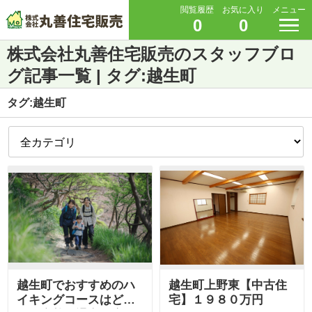
閲覧履歴
お気に入り
メニュー
0
0
株式会社丸善住宅販売のスタッフブロ
グ記事一覧 | タグ:越生町
タグ:越生町
越生町でおすすめのハ
越生町上野東【中古住
イキングコースはど
宅】１９８０万円