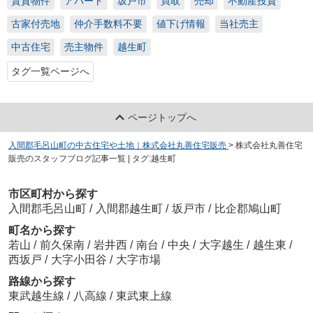
賃貸物件
アパート
坂戸市
買取
売却
不動産投資
古家付売地
仲介手数料不要
値下げ情報
当社売主
中古住宅
売主物件
越生町
タグ一覧ページへ
ページトップへ
入間郡毛呂山町の中古住宅や土地｜株式会社丸善住宅販売
>
株式会社丸善住宅
販売のスタッフブログ記事一覧 | タグ:越生町
市区町村から探す
入間郡毛呂山町
/
入間郡越生町
/
坂戸市
/
比企郡鳩山町
町名から探す
若山
/
前久保南
/
岩井西
/
南台
/
中央
/
大字越生
/
越生東
/
西坂戸
/
大字小田谷
/
大字市場
路線から探す
東武越生線
/
八高線
/
東武東上線