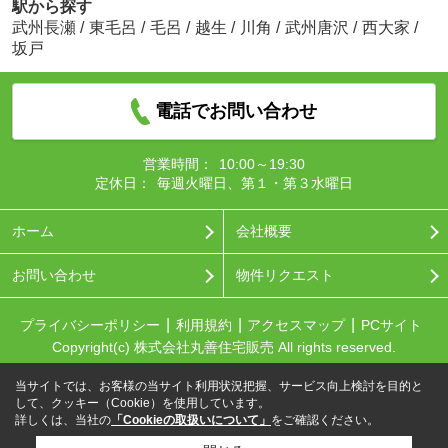
駅から探す
武州長瀬
/
東毛呂
/
毛呂
/
越生
/
川角
/
武州唐沢
/
西大家
/
坂戸
電話でお問い合わせ
営業時間：
10:00～19:30
定休日：
毎週火曜日、第１・第３水曜日
ホーム
会社概要
お問い合わせ
物件リクエスト
プライバシーポリシー
利用規約
アクセスマップ
PCサイト
Copyright(c) 株式会社丸善住宅販売 All rights reserved.
当サイトでは、お客様の当サイト利用状況把握、サービス向上検討を目的と
して、クッキー（Cookie）を使用しています。
詳しくは、当社の
「Cookieの取扱いについて」
をご確認ください。