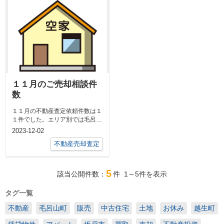
１１月のご売却相談件
数
１１月の不動産査定依頼件数は１
１件でした。エリア別では毛呂山
町９件、越生町１件、やはり地元
2023-12-02
の物件が多...
不動産売却査定
5
該当公開件数：
件
1～5
件を表示
タグ一覧
不動産
毛呂山町
販売
中古住宅
土地
お休み
越生町