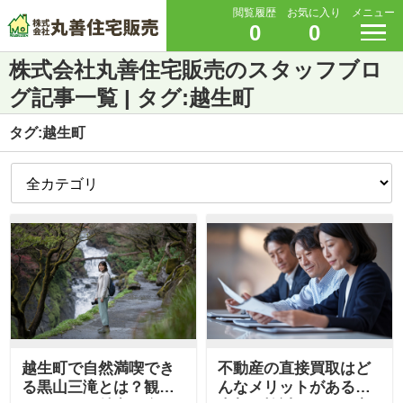
閲覧履歴
お気に入り
メニュー
0
0
株式会社丸善住宅販売のスタッフブロ
グ記事一覧 | タグ:越生町
タグ:越生町
越生町で自然満喫でき
不動産の直接買取はど
る黒山三滝とは？観光
んなメリットがある？