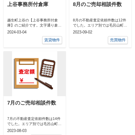
上谷事務所付倉庫
8月のご売却相談件数
越生町上谷の【上谷事務所付倉
8月の不動産査定依頼件数は12件
庫】のご紹介です。文字通り倉庫
でした。エリア別では毛呂山町７
と事務所、セットで募集させてい
件、越生町３件、川越市と富士見
2024-03-04
2023-09-02
ただきます。...
市が共に...
賃貸物件
売買物件
7月のご売却相談件数
7月の不動産査定依頼件数は14件
でした。エリア別では毛呂山町５
件、越生町６件、ときがわ町1
2023-08-03
件、鳩山町...