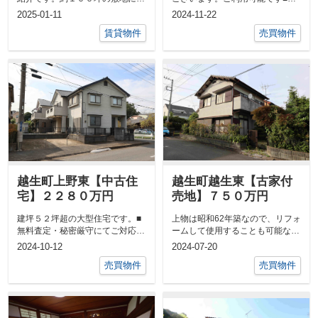
２２坪の倉庫と約１１坪の事務所
料査定・秘密厳守にてご対応致し
2025-01-11
2024-11-22
の２棟一括...
ます■毛呂...
賃貸物件
売買物件
越生町上野東【中古住
越生町越生東【古家付
宅】２２８０万円
売地】７５０万円
建坪５２坪超の大型住宅です。■
上物は昭和62年築なので、リフォ
無料査定・秘密厳守にてご対応致
ームして使用することも可能なの
します■毛呂山町・越生町・坂戸
ですが、リフォームして建物をお
2024-10-12
2024-07-20
市西坂戸で...
使いにな...
売買物件
売買物件