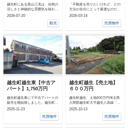
スポットの魅力と楽し
売却を検討している方
越生町にある黒山三滝は、自然の
「不動産を売りたいけれど、どの
み方を紹介
へわかりやすく解説
涼しさと神秘的な雰囲気を味わえ
方法が自分にとって最適なのだろ
る人気の観光スポットです。男
う」とお悩みの方も多いのではな
2026-07-20
2026-03-14
滝・女滝・天...
いでしょ...
観光
売買物件
越生町越生東【中古ア
越生町越生【売土地】
パート】1,750万円
６００万円
越生町越生東にて中古アパートの
越生町越生 土地600万円埼玉県
販売を開始致しました。越生町越
入間郡越生町大字越生八高線「越
生東 中古アパート1750万円埼
生」駅 徒歩4分現況更地です...
2025-11-23
2025-10-13
玉県入間...
売買物件
売買物件