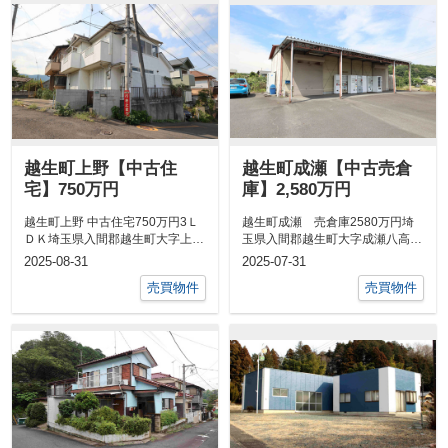
越生町上野【中古住
越生町成瀬【中古売倉
宅】750万円
庫】2,580万円
越生町上野 中古住宅750万円3Ｌ
越生町成瀬 売倉庫2580万円埼
ＤＫ埼玉県入間郡越生町大字上野
玉県入間郡越生町大字成瀬八高線
東武越生線「武州唐沢」駅 ...
「越生」駅 徒歩29分建物は...
2025-08-31
2025-07-31
売買物件
売買物件