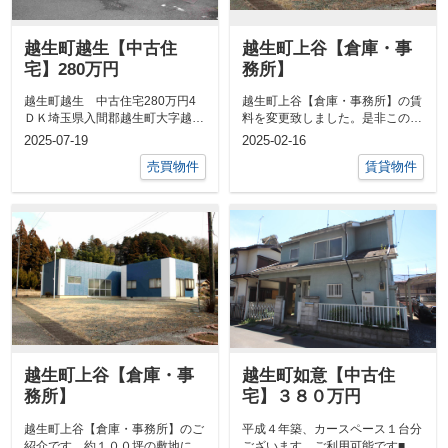
越生町越生【中古住
越生町上谷【倉庫・事
宅】280万円
務所】
越生町越生 中古住宅280万円4
越生町上谷【倉庫・事務所】の賃
ＤＫ埼玉県入間郡越生町大字越生
料を変更致しました。是非この機
八高線「越生」駅 徒歩10分...
会にご検討いただけないでしょう
2025-07-19
2025-02-16
か。約１０...
売買物件
賃貸物件
越生町上谷【倉庫・事
越生町如意【中古住
務所】
宅】３８０万円
越生町上谷【倉庫・事務所】のご
平成４年築、カースペース１台分
紹介です。約１００坪の敷地に約
ございます。ご利用可能です■無