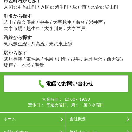
市区町村から探す
入間郡毛呂山町
/
入間郡越生町
/
坂戸市
/
比企郡鳩山町
町名から探す
若山
/
前久保南
/
中央
/
大字越生
/
南台
/
岩井西
/
大字市場
/
越生東
/
大字川角
/
大字西戸
路線から探す
東武越生線
/
八高線
/
東武東上線
駅から探す
武州長瀬
/
東毛呂
/
毛呂
/
川角
/
越生
/
武州唐沢
/
西大家
/
坂戸
/
一本松
/
明覚
電話でお問い合わせ
営業時間：
10:00～19:30
定休日：
毎週火曜日、第１・第３水曜日
ホーム
会社概要
お問い合わせ
物件リクエスト