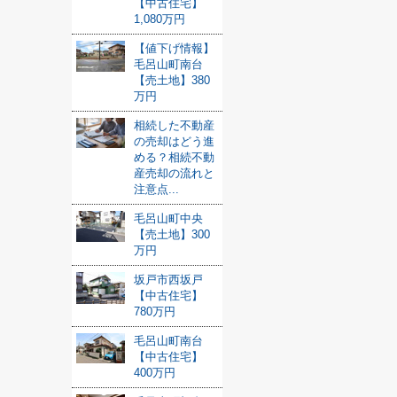
【中古住宅】
1,080万円
【値下げ情報】
毛呂山町南台
【売土地】380
万円
相続した不動産
の売却はどう進
める？相続不動
産売却の流れと
注意点...
毛呂山町中央
【売土地】300
万円
坂戸市西坂戸
【中古住宅】
780万円
毛呂山町南台
【中古住宅】
400万円