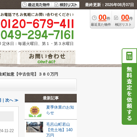
最終更新：2026年08月07日
00
00
件
件
最近見た物件
検討リスト
0
定休日：毎週火曜日、第１・第３水曜日
生町如意【中古住宅】３８０万円
最新記事
｜次へ ≫
夏季休業のお知
らせ
毛呂山町若山
【売土地】140
24-11-22
万円