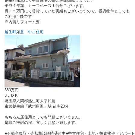
越生町如意にて中古住宅の販売を開始致しました。
平成４年築、カースペース１台分ございます。
月／５万円にて賃貸していた実績もございますので、投資物件としても
ご利用可能です
※内装リフォーム要
越生町如意 中古住宅
380万円
3ＬＤＫ
埼玉県入間郡越生町大字如意
東武越生線「武州唐沢」駅 徒歩20分
もちろん居住用としても問題ございません。
是非ご検討の程、宜しくお願い致します。
■不動産買取・売却相談随時受付中■中古住宅・土地・投資物件（アパート