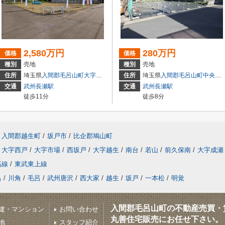
2,580万円
280万円
価格
価格
種別
売地
種別
売地
住所
埼玉県
入間郡毛呂山町
大字川角
住所
埼玉県
入間郡毛呂山町
中央
３
交通
武州長瀬駅
交通
武州長瀬駅
徒歩11分
徒歩8分
入間郡越生町
/
坂戸市
/
比企郡鳩山町
大字西戸
/
大字市場
/
西坂戸
/
大字越生
/
南台
/
若山
/
前久保南
/
大字成瀬
高線
/
東武東上線
呂
/
川角
/
毛呂
/
武州唐沢
/
西大家
/
越生
/
坂戸
/
一本松
/
明覚
入間郡毛呂山町の不動産売買・
建・マンション
お問い合わせ
丸善住宅販売にお任せ下さい。
地
スタッフ紹介