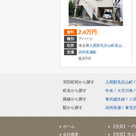
2.4万円
賃料
種別
アパート
住所
埼玉県
入間郡毛呂山町
若山
１丁目
交通
武州長瀬駅
徒歩5分
市区町村から探す
入間郡毛呂山町
/
町名から探す
中央
/
大字川角
/
路線から探す
東武越生線
/
八
駅から探す
武州長瀬
/
東毛
ホーム
【売買】一戸
会社概要
【売買】売土