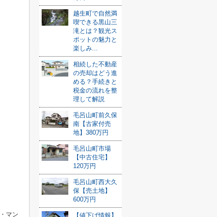
越生町で自然満
喫できる黒山三
滝とは？観光ス
ポットの魅力と
楽しみ...
相続した不動産
の売却はどう進
める？手続きと
税金の流れを整
理して解説
毛呂山町前久保
南【古家付売
地】380万円
毛呂山町市場
【中古住宅】
120万円
毛呂山町西大久
保【売土地】
600万円
・マン
【値下げ情報】