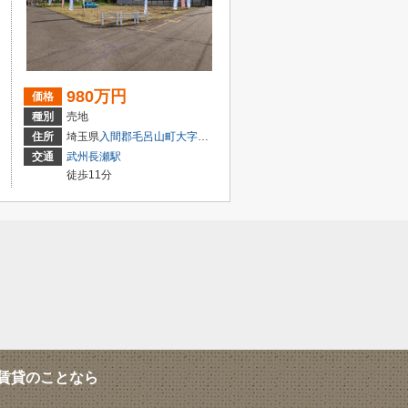
980万円
価格
種別
売地
丁目
住所
埼玉県
入間郡毛呂山町
大字川角
交通
武州長瀬駅
徒歩11分
賃貸のことなら