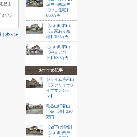
■毛呂山
坂戸市西坂戸
【中古住宅】
下さいま
680万円
毛呂山町若山
【古家あり売
｜次へ ≫
地】180万円
毛呂山町若山
【中古アパー
ト】530万円
おすすめ記事
ジョイム毛呂山
【ファミリータ
イプマンショ
ン】
毛呂山町若山
【売土地】320
万円
【値下げ情報】
毛呂山町西戸