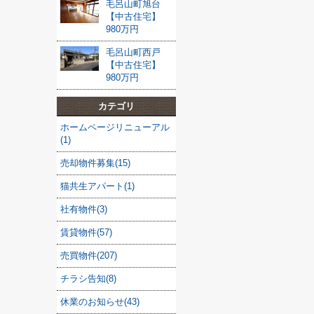
毛呂山町旭台
【中古住宅】
980万円
毛呂山町西戸
【中古住宅】
980万円
カテゴリ
ホームページリニューアル
(1)
売却物件募集(15)
猫共生アパート(1)
社有物件(3)
賃貸物件(57)
売買物件(207)
チラシ告知(8)
休業のお知らせ(43)