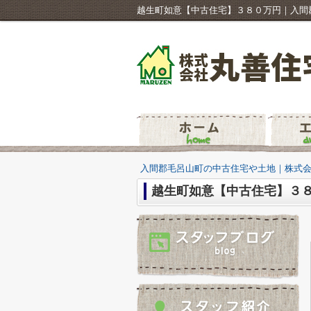
越生町如意【中古住宅】３８０万円｜入間
入間郡毛呂山町の中古住宅や土地｜株式
越生町如意【中古住宅】３