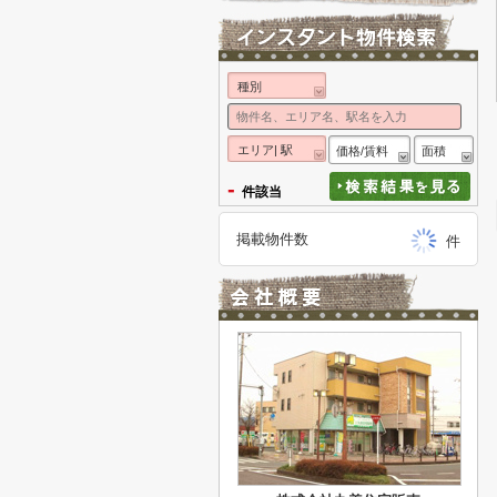
種別
エリア| 駅
価格/賃料
面積
-
件該当
掲載物件数
件