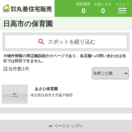
閲覧履歴
お気に入り
メニュー
0
0
日高市の保育園
スポットを絞り込む
※物件情報の周辺施設紹介のページであり、各店舗への問い合わせは当
社では対応できません。
該当件数
1
件
あさひ保育園
埼玉県日高市大字森戸新田
-
ページトップへ