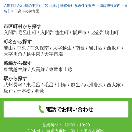
入間郡毛呂山町の中古住宅や土地｜株式会社丸善住宅販売
>
周辺施設案内
>
日
高市
>
日高市の保育園
市区町村から探す
入間郡毛呂山町
/
入間郡越生町
/
坂戸市
/
比企郡鳩山町
町名から探す
若山
/
中央
/
前久保南
/
大字越生
/
南台
/
岩井西
/
西坂戸
/
大字川角
/
越生東
/
大字市場
路線から探す
東武越生線
/
八高線
/
東武東上線
駅から探す
武州長瀬
/
東毛呂
/
毛呂
/
川角
/
越生
/
武州唐沢
/
西大家
/
坂戸
/
一本松
/
明覚
電話でお問い合わせ
営業時間：
10:00～19:30
定休日：
毎週火曜日、第１・第３水曜日