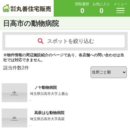
閲覧履歴
お気に入り
メニュー
0
0
日高市の動物病院
スポットを絞り込む
※物件情報の周辺施設紹介のページであり、各店舗への問い合わせは当
社では対応できません。
該当件数
2
件
ノヤ動物病院
埼玉県日高市大字上鹿山
-
高萩はな動物病院
埼玉県日高市大字高萩
-