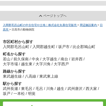
ページトップへ
入間郡毛呂山町の中古住宅や土地｜株式会社丸善住宅販売
>
周辺施設案内
>
日
高市
>
日高市の動物病院
市区町村から探す
入間郡毛呂山町
/
入間郡越生町
/
坂戸市
/
比企郡鳩山町
町名から探す
若山
/
前久保南
/
中央
/
大字越生
/
南台
/
岩井西
/
大字市場
/
越生東
/
大字川角
/
大字西戸
路線から探す
東武越生線
/
八高線
/
東武東上線
駅から探す
武州長瀬
/
東毛呂
/
毛呂
/
川角
/
越生
/
武州唐沢
/
西大家
/
坂戸
/
一本松
/
明覚