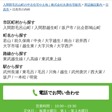
入間郡毛呂山町の中古住宅や土地｜株式会社丸善住宅販売
>
周辺施設案内
>
日
高市
>
日高市の内科
市区町村から探す
入間郡毛呂山町
/
入間郡越生町
/
坂戸市
/
比企郡鳩山町
町名から探す
若山
/
前久保南
/
中央
/
大字越生
/
南台
/
岩井西
/
大字市場
/
越生東
/
大字川角
/
大字西戸
路線から探す
東武越生線
/
八高線
/
東武東上線
駅から探す
武州長瀬
/
東毛呂
/
毛呂
/
川角
/
越生
/
武州唐沢
/
西大家
/
坂戸
/
一本松
/
明覚
電話でお問い合わせ
営業時間：
10:00～19:30
定休日：
毎週火曜日、第１・第３水曜日