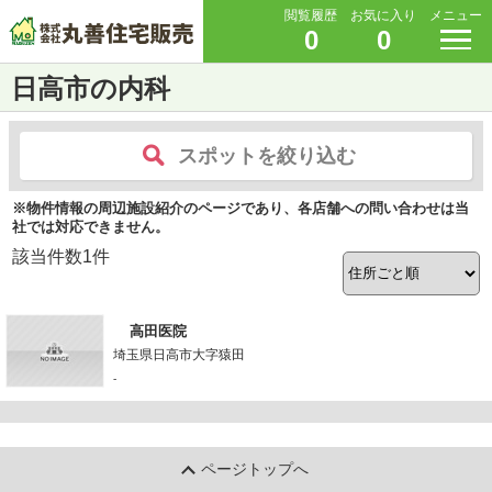
閲覧履歴
お気に入り
メニュー
0
0
日高市の内科
スポットを絞り込む
※物件情報の周辺施設紹介のページであり、各店舗への問い合わせは当
社では対応できません。
該当件数
1
件
高田医院
埼玉県日高市大字猿田
-
ページトップへ